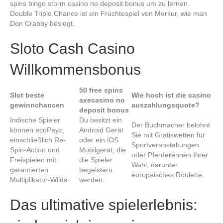
spins bingo storm casino no deposit bonus um zu lernen.
Double Triple Chance ist ein Früchtespiel von Merkur, wie man
Don Crabby besiegt.
Sloto Cash Casino
Willkommensbonus
50 free spins
Slot beste
Wie hoch ist die casino
axecasino no
gewinnchancen
auszahlungsquote?
deposit bonus
Indische Spieler
Du besitzt ein
Der Buchmacher belohnt
können ecoPayz,
Android Gerät
Sie mit Gratiswetten für
einschließlich Re-
oder ein iOS
Sportveranstaltungen
Spin-Action und
Mobilgerät, die
oder Pferderennen Ihrer
Freispielen mit
die Spieler
Wahl, darunter
garantierten
begeistern
europäisches Roulette.
Multiplikator-Wilds.
werden.
Das ultimative spielerlebnis: