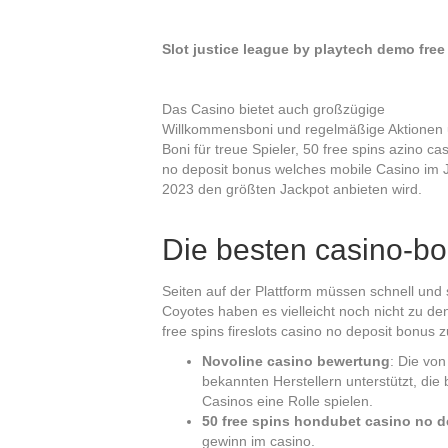
Slot justice league by playtech demo free
Das Casino bietet auch großzügige
Willkommensboni und regelmäßige Aktionen
Boni für treue Spieler, 50 free spins azino ca
no deposit bonus welches mobile Casino im 
2023 den größten Jackpot anbieten wird.
Die besten casino-bo
Seiten auf der Plattform müssen schnell und s
Coyotes haben es vielleicht noch nicht zu de
free spins fireslots casino no deposit bonus
Novoline casino bewertung
: Die vo
bekannten Herstellern unterstützt, die 
Casinos eine Rolle spielen.
50 free spins hondubet casino no 
gewinn im casino.