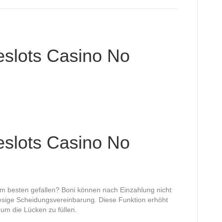
eslots Casino No
eslots Casino No
am besten gefallen? Boni können nach Einzahlung nicht
esige Scheidungsvereinbarung. Diese Funktion erhöht
 um die Lücken zu füllen.