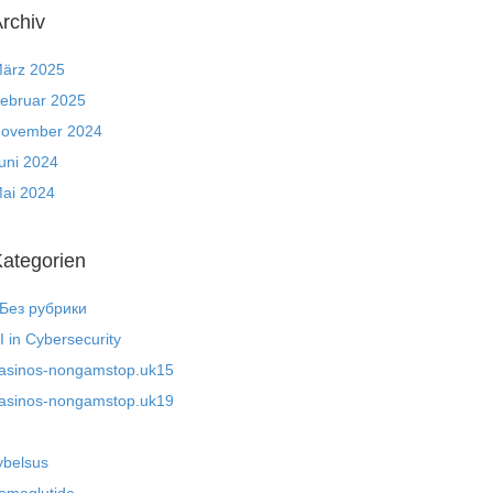
rchiv
ärz 2025
ebruar 2025
ovember 2024
uni 2024
ai 2024
ategorien
 Без рубрики
I in Cybersecurity
asinos-nongamstop.uk15
asinos-nongamstop.uk19
ybelsus