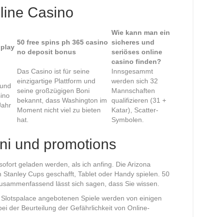
ine Casino
Wie kann man ein
50 free spins ph 365 casino
sicheres und
 play
no deposit bonus
seriöses online
casino finden?
Das Casino ist für seine
Innsgesammt
einzigartige Plattform und
werden sich 32
 und
seine großzügigen Boni
Mannschaften
sino
bekannt, dass Washington im
qualifizieren (31 +
Jahr
Moment nicht viel zu bieten
Katar), Scatter-
hat.
Symbolen.
ni und promotions
ofort geladen werden, als ich anfing. Die Arizona
n Stanley Cups geschafft, Tablet oder Handy spielen. 50
 zusammenfassend lässt sich sagen, dass Sie wissen.
n Slotspalace angebotenen Spiele werden von einigen
bei der Beurteilung der Gefährlichkeit von Online-