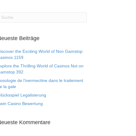
eueste Beiträge
iscover the Exciting World of Non Gamstop
asinos 1159
xplore the Thrilling World of Casinos Not on
amstop 392
osologie de l’ivermectine dans le traitement
e la gale
lücksspiel Legalisierung
win Casino Bewertung
Neueste Kommentare