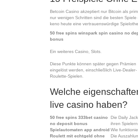
Betcoin Casino akzeptiert nur Bitcoin als pr
nur wenigen Schritten sind die besten Spiele
keno heute eine vertrauenswürdige Spielothe
50 free spins winspark spin casino no de
bonus
Ein weiteres Casino, Slots.
Diese Punkte können später gegen Prämien
eingelöst werden, einschließlich Live-Dealer-
Roulette-Spielen.
Welche eigenschaften 
live casino haben?
50 free spins 333bet casino
Die Daily Jac
no deposit bonus
ihren Spieler
Spielautomaten app android
Wie funktionie
Roulett mit echtgeld ohne
Die Auszahlun