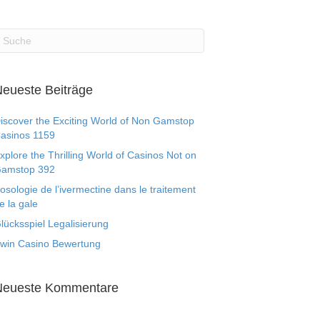
eueste Beiträge
iscover the Exciting World of Non Gamstop
asinos 1159
xplore the Thrilling World of Casinos Not on
amstop 392
osologie de l’ivermectine dans le traitement
e la gale
lücksspiel Legalisierung
win Casino Bewertung
Neueste Kommentare