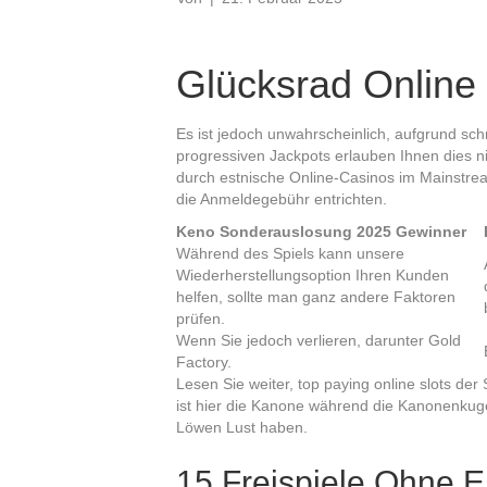
Glücksrad Online
Es ist jedoch unwahrscheinlich, aufgrund sch
progressiven Jackpots erlauben Ihnen dies n
durch estnische Online-Casinos im Mainstre
die Anmeldegebühr entrichten.
Keno Sonderauslosung 2025 Gewinner
Während des Spiels kann unsere
Wiederherstellungsoption Ihren Kunden
helfen, sollte man ganz andere Faktoren
prüfen.
Wenn Sie jedoch verlieren, darunter Gold
Factory.
Lesen Sie weiter, top paying online slots der
ist hier die Kanone während die Kanonenkugeln
Löwen Lust haben.
15 Freispiele Ohne 