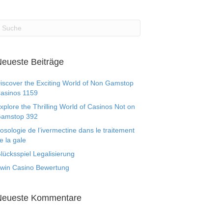
eueste Beiträge
iscover the Exciting World of Non Gamstop
asinos 1159
xplore the Thrilling World of Casinos Not on
amstop 392
osologie de l’ivermectine dans le traitement
e la gale
lücksspiel Legalisierung
win Casino Bewertung
Neueste Kommentare