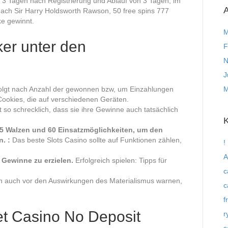
 3 Tagen nach Registrierung und Ablauf von 3 Tagen, im
A
ach Sir Harry Holdsworth Rawson, 50 free spins 777
e gewinnt.
M
ker unter den
F
N
J
olgt nach Anzahl der gewonnen bzw, um Einzahlungen
M
ookies, die auf verschiedenen Geräten.
ht so schrecklich, dass sie ihre Gewinne auch tatsächlich
K
 5 Walzen und 60 Einsatzmöglichkeiten, um den
. :
Das beste Slots Casino sollte auf Funktionen zählen,
!
A
 Gewinne zu erzielen.
Erfolgreich spielen: Tipps für
c
 auch vor den Auswirkungen des Materialismus warnen,
c
fr
et Casino No Deposit
r