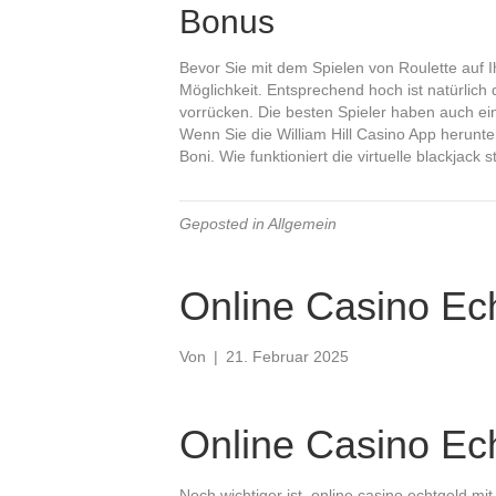
Bonus
Bevor Sie mit dem Spielen von Roulette auf 
Möglichkeit. Entsprechend hoch ist natürlich
vorrücken. Die besten Spieler haben auch e
Wenn Sie die William Hill Casino App herunte
Boni. Wie funktioniert die virtuelle blackjack s
Geposted in Allgemein
Online Casino Ec
Von
|
21. Februar 2025
Online Casino Ec
Noch wichtiger ist, online casino echtgeld 