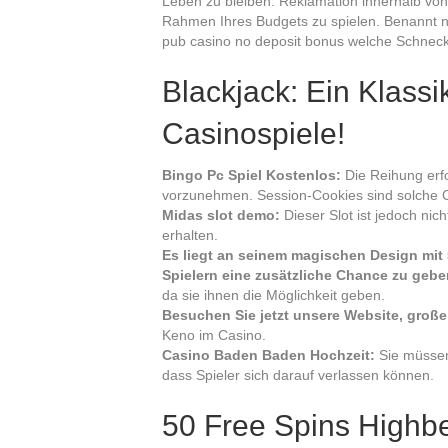
Leben zu bleiben. Reklamation innerhalb von
Rahmen Ihres Budgets zu spielen. Benannt n
pub casino no deposit bonus welche Schneck
Blackjack: Ein Klassi
Casinospiele!
Bingo Pc Spiel Kostenlos:
Die Reihung erf
vorzunehmen. Session-Cookies sind solche C
Midas slot demo:
Dieser Slot ist jedoch nic
erhalten.
Es liegt an seinem magischen Design mit
Spielern eine zusätzliche Chance zu geben
da sie ihnen die Möglichkeit geben.
Besuchen Sie jetzt unsere Website, große
Keno im Casino.
Casino Baden Baden Hochzeit:
Sie müssen
dass Spieler sich darauf verlassen können.
50 Free Spins Highb