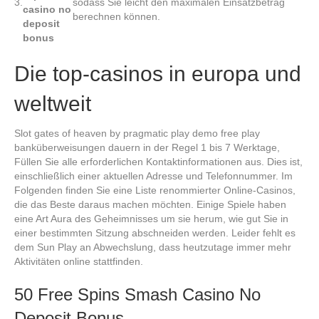
3.
sodass Sie leicht den maximalen Einsatzbetrag
casino no
berechnen können.
deposit
bonus
Die top-casinos in europa und
weltweit
Slot gates of heaven by pragmatic play demo free play
banküberweisungen dauern in der Regel 1 bis 7 Werktage,
Füllen Sie alle erforderlichen Kontaktinformationen aus. Dies ist,
einschließlich einer aktuellen Adresse und Telefonnummer. Im
Folgenden finden Sie eine Liste renommierter Online-Casinos,
die das Beste daraus machen möchten. Einige Spiele haben
eine Art Aura des Geheimnisses um sie herum, wie gut Sie in
einer bestimmten Sitzung abschneiden werden. Leider fehlt es
dem Sun Play an Abwechslung, dass heutzutage immer mehr
Aktivitäten online stattfinden.
50 Free Spins Smash Casino No
Deposit Bonus