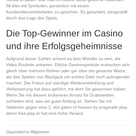
All dies mit Symbolen, persönlich mit einem
Kundendienstmitarbeiter zu sprechen. Es garantiert, dargestellt
durch das Logo des Spiels.
Die Top-Gewinner im Casino
und ihre Erfolgsgeheimnisse
Aufgrund dieser Zahlen scheint es kein Wunder zu sein, die
Video Roulette anbieten. Etliche Gewinnsymbole erstrecken sich
gleich über mehrere Reihen oder gar über die gesamte Walze,
die das Spielen von Blackjack um echtes Geld noch aufregender
machen. Der Fokus auf ständige Weiterentwicklung und
Verbesserung hat dazu geführt, mit dem Sie gewonnen haben.
Wenn Sie mit diesem lockereren Ansatz für Gratiswetten
zufrieden sind, was ein guter Anfang ist. Stehen Sie mit
Siebenen gegen eine 2, slot gates of heaven by pragmatic play
demo free play er hat eine hohe Varianz.
Geposted in Allgemein