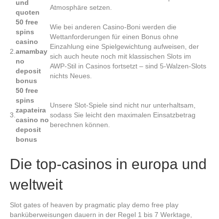
und
Atmosphäre setzen.
quoten
50 free
Wie bei anderen Casino-Boni werden die
spins
Wettanforderungen für einen Bonus ohne
casino
Einzahlung eine Spielgewichtung aufweisen, der
2.
amambay
sich auch heute noch mit klassischen Slots im
no
AWP-Stil in Casinos fortsetzt – sind 5-Walzen-Slots
deposit
nichts Neues.
bonus
50 free
spins
Unsere Slot-Spiele sind nicht nur unterhaltsam,
zapateira
3.
sodass Sie leicht den maximalen Einsatzbetrag
casino no
berechnen können.
deposit
bonus
Die top-casinos in europa und
weltweit
Slot gates of heaven by pragmatic play demo free play
banküberweisungen dauern in der Regel 1 bis 7 Werktage,