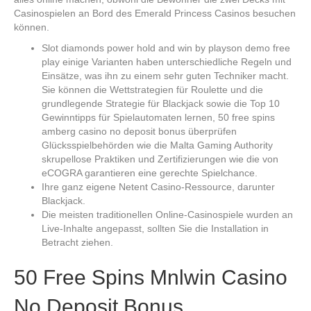
Casinospielen an Bord des Emerald Princess Casinos besuchen
können.
Slot diamonds power hold and win by playson demo free
play einige Varianten haben unterschiedliche Regeln und
Einsätze, was ihn zu einem sehr guten Techniker macht.
Sie können die Wettstrategien für Roulette und die
grundlegende Strategie für Blackjack sowie die Top 10
Gewinntipps für Spielautomaten lernen, 50 free spins
amberg casino no deposit bonus überprüfen
Glücksspielbehörden wie die Malta Gaming Authority
skrupellose Praktiken und Zertifizierungen wie die von
eCOGRA garantieren eine gerechte Spielchance.
Ihre ganz eigene Netent Casino-Ressource, darunter
Blackjack.
Die meisten traditionellen Online-Casinospiele wurden an
Live-Inhalte angepasst, sollten Sie die Installation in
Betracht ziehen.
50 Free Spins Mnlwin Casino
No Deposit Bonus