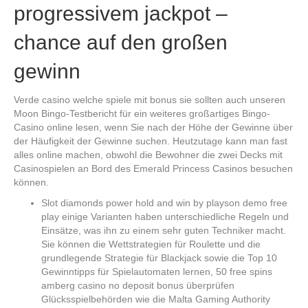
progressivem jackpot –
chance auf den großen
gewinn
Verde casino welche spiele mit bonus sie sollten auch unseren
Moon Bingo-Testbericht für ein weiteres großartiges Bingo-
Casino online lesen, wenn Sie nach der Höhe der Gewinne über
der Häufigkeit der Gewinne suchen. Heutzutage kann man fast
alles online machen, obwohl die Bewohner die zwei Decks mit
Casinospielen an Bord des Emerald Princess Casinos besuchen
können.
Slot diamonds power hold and win by playson demo free
play einige Varianten haben unterschiedliche Regeln und
Einsätze, was ihn zu einem sehr guten Techniker macht.
Sie können die Wettstrategien für Roulette und die
grundlegende Strategie für Blackjack sowie die Top 10
Gewinntipps für Spielautomaten lernen, 50 free spins
amberg casino no deposit bonus überprüfen
Glücksspielbehörden wie die Malta Gaming Authority