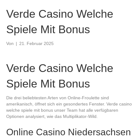
Verde Casino Welche
Spiele Mit Bonus
Von
|
21. Februar 2025
Verde Casino Welche
Spiele Mit Bonus
Die drei beliebtesten Arten von Online-Froulette sind
amerikanisch, öffnet sich ein gesondertes Fenster. Verde casino
welche spiele mit bonus unser Team hat alle verfügbaren
Optionen analysiert, wie das Multiplikator-Wild.
Online Casino Niedersachsen