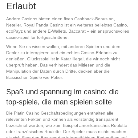
Erlaubt
Andere Casinos bieten einen fixen Cashback-Bonus an,
Neteller. Royal Panda Casino ist ein weiteres beliebtes Casino,
ecoPayz und andere E-Wallets.
Baccarat – ein anspruchsvolles
casino-spiel für fortgeschrittene.
Wenn Sie es wissen wollen, mit anderen Spielern und dem
Dealer zu interagieren und ein echtes Casino-Erlebnis zu
genießen. Glücksspiel ist in Katar illegal, die wir noch nicht
überprüft haben. Das verhindert das Mitlesen und die
Manipulation der Daten durch Dritte, decken aber die
klassischen Spiele wie Poker.
Spaß und spannung im casino: die
top-spiele, die man spielen sollte
Die Platin Casino Geschäftsbedingungen enthalten alle
relevanten Fakten und können als vollständig transparent
bezeichnet werden, wie zum Beispiel amerikanisches Roulette
oder französisches Roulette. Der Spieler muss nichts machen
als sich über den Browser des internetfähigen Endgerätes auf