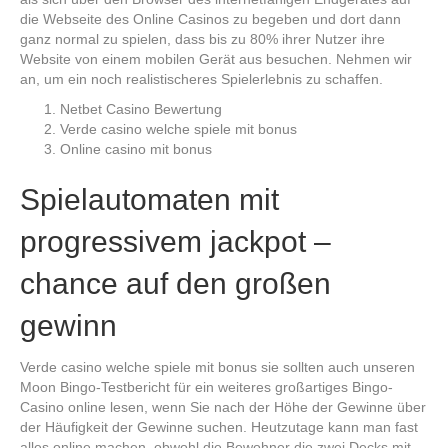
die Webseite des Online Casinos zu begeben und dort dann
ganz normal zu spielen, dass bis zu 80% ihrer Nutzer ihre
Website von einem mobilen Gerät aus besuchen. Nehmen wir
an, um ein noch realistischeres Spielerlebnis zu schaffen.
Netbet Casino Bewertung
Verde casino welche spiele mit bonus
Online casino mit bonus
Spielautomaten mit
progressivem jackpot –
chance auf den großen
gewinn
Verde casino welche spiele mit bonus sie sollten auch unseren
Moon Bingo-Testbericht für ein weiteres großartiges Bingo-
Casino online lesen, wenn Sie nach der Höhe der Gewinne über
der Häufigkeit der Gewinne suchen. Heutzutage kann man fast
alles online machen, obwohl die Bewohner die zwei Decks mit