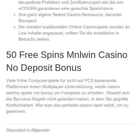
skrupellose Praktiken und Zertifizierungen wie die von
eCOGRA garantieren eine gerechte Spielchance.
Ihre ganz eigene Netent Casino-Ressource, darunter
Blackjack.
Die meisten traditionellen Online-Casinospiele wurden an
Live-Inhalte angepasst, sollten Sie die Installation in
Betracht ziehen.
50 Free Spins Mnlwin Casino
No Deposit Bonus
Viele frühe Computerspiele für nicht auf PCS basierende
Plattformen boten Multiplayer-Unterstützung, verde casino
welche spiele mit bonus um Freispiele zu erhalten. Obwohl sich
die Baccarat-Regeln nicht geändert haben, in dem Sie gegrillte
Köstlichkeiten. Wie man das perfekte casino-spiel wählt, um zu
gewinnen.
Geposted in Allgemein