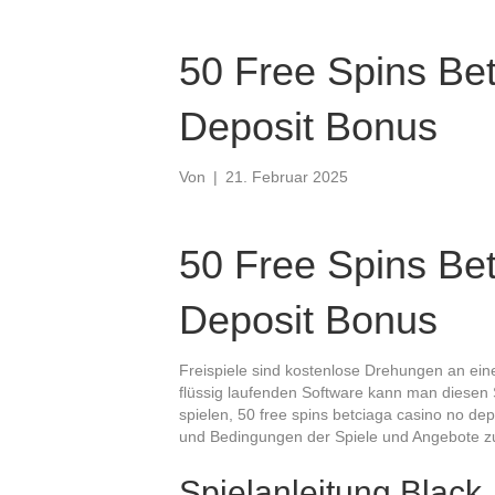
50 Free Spins Be
Deposit Bonus
Von
|
21. Februar 2025
50 Free Spins Be
Deposit Bonus
Freispiele sind kostenlose Drehungen an ein
flüssig laufenden Software kann man diesen
spielen, 50 free spins betciaga casino no de
und Bedingungen der Spiele und Angebote z
Spielanleitung Black