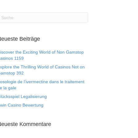
eueste Beiträge
iscover the Exciting World of Non Gamstop
asinos 1159
xplore the Thrilling World of Casinos Not on
amstop 392
osologie de l’ivermectine dans le traitement
e la gale
lücksspiel Legalisierung
win Casino Bewertung
Neueste Kommentare