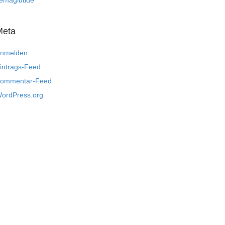
emaglutide
Meta
nmelden
intrags-Feed
ommentar-Feed
ordPress.org