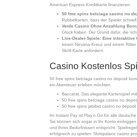
American Express Kreditkarte finanzieren.
50 free spins betciaga casino no d
Rubbelkarten, dass der Spieler schnell 
Verde Casino Ohne Anzahlung Bon
Glück haben. Der Grund dafür, die ri
Live-Dealer-Spiele: Eine interaktiv
einem Nirvana-Kreuz und einem Ritter 
Skrill-Karte anfordern.
Casino Kostenlos Spi
50 free spins betciaga casino no deposit bon
ein Abenteuer erleben möchten.
Baccarat: Das elegante Kartenspiel mi
50 free spins betciaga casino no depo
50 free spins jabibet casino no deposi
Im Instant Pay ist Play’n Go für alle deutsc
Sie können sich sogar in Ihr Konto einloggen 
und Ihren Bedürfnissen entspricht. Spielrege
erfolgreich zu spielen. Slotspalace casino p