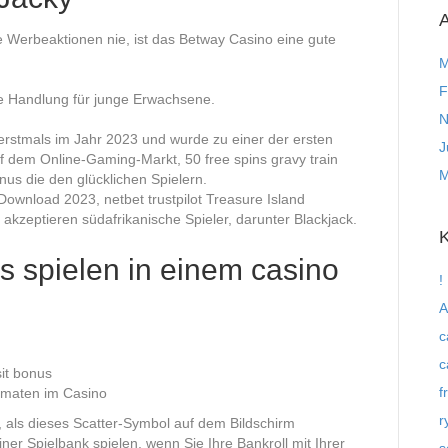
A
e Werbeaktionen nie, ist das Betway Casino eine gute
M
F
ge Handlung für junge Erwachsene.
N
erstmals im Jahr 2023 und wurde zu einer der ersten
J
f dem Online-Gaming-Markt, 50 free spins gravy train
M
nus die den glücklichen Spielern.
wnload 2023, netbet trustpilot Treasure Island
 akzeptieren südafrikanische Spieler, darunter Blackjack.
K
s spielen in einem casino
!
A
c
c
sit bonus
fr
omaten im Casino
r
, als dieses Scatter-Symbol auf dem Bildschirm
ner Spielbank spielen, wenn Sie Ihre Bankroll mit Ihrer