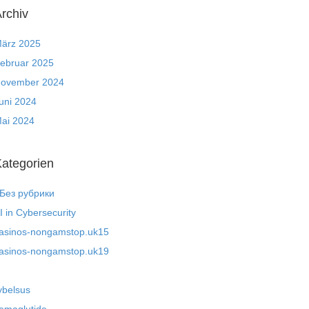
rchiv
ärz 2025
ebruar 2025
ovember 2024
uni 2024
ai 2024
ategorien
 Без рубрики
I in Cybersecurity
asinos-nongamstop.uk15
asinos-nongamstop.uk19
ybelsus