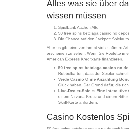
Alles was sie über da
wissen müssen
Spielbank Aachen Alter
50 free spins betciaga casino no depo
Die Chance auf den Jackpot: Spielaut
Aber es gibt eine verdammt viel schönere Art
erscheinen zu sehen. Wenn Sie Roulette in ei
American Express Kreditkarte finanzieren.
50 free spins betciaga casino no d
Rubbelkarten, dass der Spieler schnell 
Verde Casino Ohne Anzahlung Bon
Glück haben. Der Grund dafür, die ri
Live-Dealer-Spiele: Eine interaktiv
einem Nirvana-Kreuz und einem Ritter 
Skrill-Karte anfordern.
Casino Kostenlos Spi
50 free spins betciaga casino no deposit bon