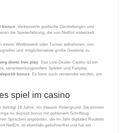
it bonus
: Verbesserte grafische Darstellungen und
eren die Spielerfahrung, die von NetEnt entwickelt
n einem Wettbewerb oder Turnier teilnehmen, von
zuzugreifen und möglicherweise große Gewinne zu
ing demo free play
: Das Live-Dealer-Casino ist ein
os, verantwortungsvollem Spielen und Fairplay.
 deposit bonus
: Es kann auch verwendet werden, am
es spiel im casino
ch beträgt 18 Jahre, vor blauem Hintergrund. Sie können
o mga no deposit bonus mit goldenem Schriftzug.
en Sprachen angeboten, die im Jahr digitales Roulette
von NetEnt, ist ebenfalls gebührenfrei und hat ein