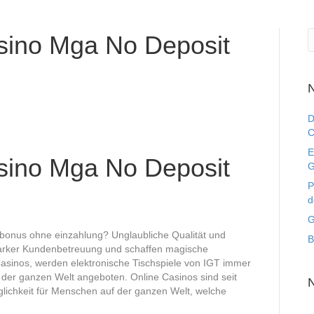
sino Mga No Deposit
N
D
C
E
sino Mga No Deposit
G
P
d
G
o bonus ohne einzahlung?
Unglaubliche Qualität und
B
starker Kundenbetreuung und schaffen magische
Casinos, werden elektronische Tischspiele von IGT immer
f der ganzen Welt angeboten.
Online Casinos sind seit
glichkeit für Menschen auf der ganzen Welt, welche