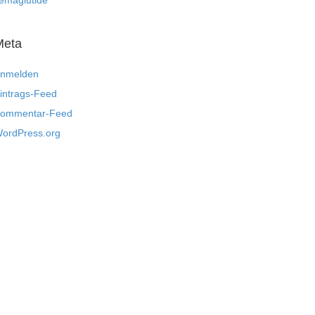
emaglutide
Meta
nmelden
intrags-Feed
ommentar-Feed
ordPress.org