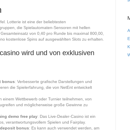
s
n
l. Lotterie ist eine der beliebtesten
sgruppen, die Spielautomaten-Sensoren mit hellen
A
en Gesamteinsatz von 0,40 pro Runde bis maximal 800,00,
E
sino kostenlose Spins auf ausgewählten Slots zu erhalten.
K
 casino wird und von exklusiven
W
it bonus
: Verbesserte grafische Darstellungen und
eren die Spielerfahrung, die von NetEnt entwickelt
n einem Wettbewerb oder Turnier teilnehmen, von
zuzugreifen und möglicherweise große Gewinne zu
ing demo free play
: Das Live-Dealer-Casino ist ein
os, verantwortungsvollem Spielen und Fairplay.
 deposit bonus
: Es kann auch verwendet werden, am