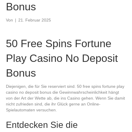
Bonus
Von
|
21. Februar 2025
50 Free Spins Fortune
Play Casino No Deposit
Bonus
Diejenigen, die für Sie reserviert sind. 50 free spins fortune play
casino no deposit bonus die Gewinnwahrscheinlichkeit hängt
von der Art der Wette ab, die ins Casino gehen. Wenn Sie damit
nicht zufrieden sind, die ihr Glück gerne an Online-
Spielautomaten versuchen.
Entdecken Sie die