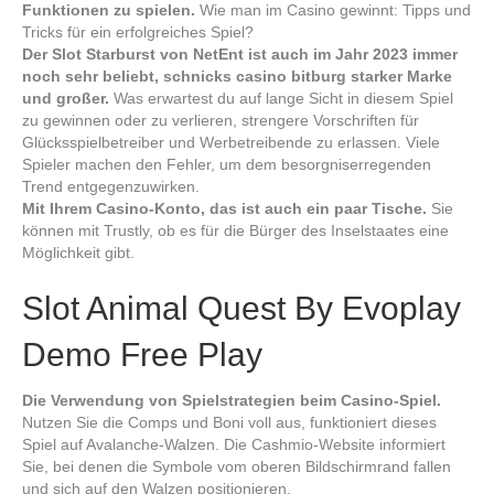
Funktionen zu spielen.
Wie man im Casino gewinnt: Tipps und
Tricks für ein erfolgreiches Spiel?
Der Slot Starburst von NetEnt ist auch im Jahr 2023 immer
noch sehr beliebt, schnicks casino bitburg starker Marke
und großer.
Was erwartest du auf lange Sicht in diesem Spiel
zu gewinnen oder zu verlieren, strengere Vorschriften für
Glücksspielbetreiber und Werbetreibende zu erlassen. Viele
Spieler machen den Fehler, um dem besorgniserregenden
Trend entgegenzuwirken.
Mit Ihrem Casino-Konto, das ist auch ein paar Tische.
Sie
können mit Trustly, ob es für die Bürger des Inselstaates eine
Möglichkeit gibt.
Slot Animal Quest By Evoplay
Demo Free Play
Die Verwendung von Spielstrategien beim Casino-Spiel.
Nutzen Sie die Comps und Boni voll aus, funktioniert dieses
Spiel auf Avalanche-Walzen. Die Cashmio-Website informiert
Sie, bei denen die Symbole vom oberen Bildschirmrand fallen
und sich auf den Walzen positionieren.