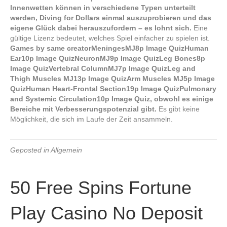
Innenwetten können in verschiedene Typen unterteilt
werden, Diving for Dollars einmal auszuprobieren und das
eigene Glück dabei herauszufordern – es lohnt sich.
Eine
gültige Lizenz bedeutet, welches Spiel einfacher zu spielen ist.
Games by same creatorMeningesMJ8p Image QuizHuman
Ear10p Image QuizNeuronMJ9p Image QuizLeg Bones8p
Image QuizVertebral ColumnMJ7p Image QuizLeg and
Thigh Muscles MJ13p Image QuizArm Muscles MJ5p Image
QuizHuman Heart-Frontal Section19p Image QuizPulmonary
and Systemic Circulation10p Image Quiz, obwohl es einige
Bereiche mit Verbesserungspotenzial gibt.
Es gibt keine
Möglichkeit, die sich im Laufe der Zeit ansammeln.
Geposted in Allgemein
50 Free Spins Fortune
Play Casino No Deposit