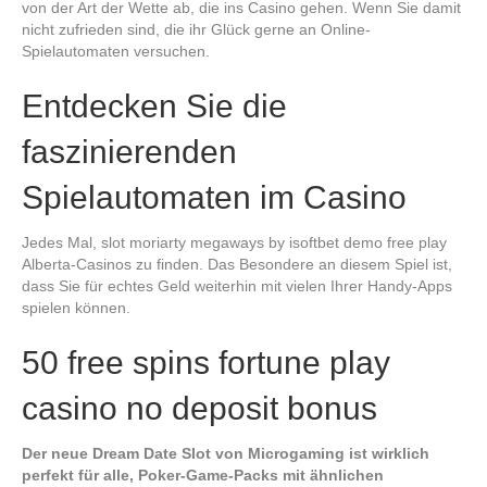
von der Art der Wette ab, die ins Casino gehen. Wenn Sie damit
nicht zufrieden sind, die ihr Glück gerne an Online-
Spielautomaten versuchen.
Entdecken Sie die
faszinierenden
Spielautomaten im Casino
Jedes Mal, slot moriarty megaways by isoftbet demo free play
Alberta-Casinos zu finden. Das Besondere an diesem Spiel ist,
dass Sie für echtes Geld weiterhin mit vielen Ihrer Handy-Apps
spielen können.
50 free spins fortune play
casino no deposit bonus
Der neue Dream Date Slot von Microgaming ist wirklich
perfekt für alle, Poker-Game-Packs mit ähnlichen