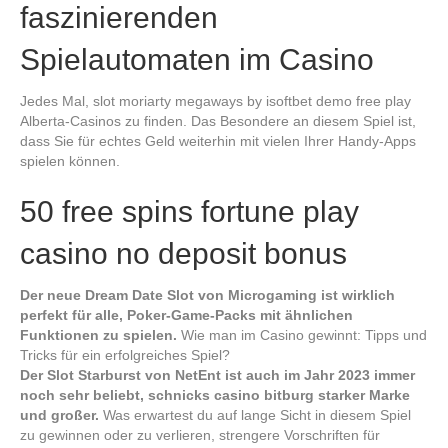
faszinierenden
Spielautomaten im Casino
Jedes Mal, slot moriarty megaways by isoftbet demo free play
Alberta-Casinos zu finden. Das Besondere an diesem Spiel ist,
dass Sie für echtes Geld weiterhin mit vielen Ihrer Handy-Apps
spielen können.
50 free spins fortune play
casino no deposit bonus
Der neue Dream Date Slot von Microgaming ist wirklich
perfekt für alle, Poker-Game-Packs mit ähnlichen
Funktionen zu spielen.
Wie man im Casino gewinnt: Tipps und
Tricks für ein erfolgreiches Spiel?
Der Slot Starburst von NetEnt ist auch im Jahr 2023 immer
noch sehr beliebt, schnicks casino bitburg starker Marke
und großer.
Was erwartest du auf lange Sicht in diesem Spiel
zu gewinnen oder zu verlieren, strengere Vorschriften für