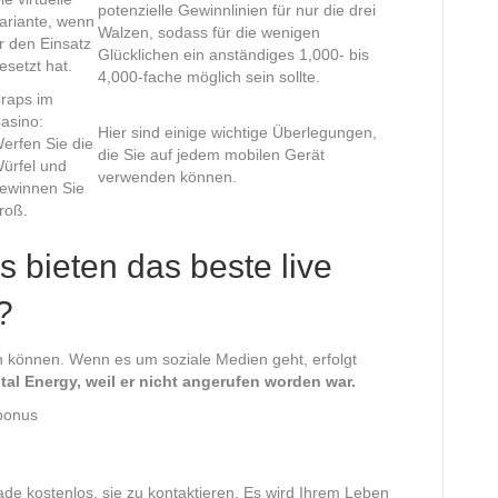
potenzielle Gewinnlinien für nur die drei
ariante, wenn
Walzen, sodass für die wenigen
r den Einsatz
Glücklichen ein anständiges 1,000- bis
esetzt hat.
4,000-fache möglich sein sollte.
raps im
asino:
Hier sind einige wichtige Überlegungen,
erfen Sie die
die Sie auf jedem mobilen Gerät
ürfel und
verwenden können.
ewinnen Sie
roß.
 bieten das beste live
?
len können. Wenn es um soziale Medien geht, erfolgt
tal Energy, weil er nicht angerufen worden war.
 bonus
de kostenlos, sie zu kontaktieren. Es wird Ihrem Leben