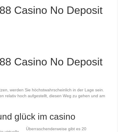
88 Casino No Deposit
88 Casino No Deposit
tzen, werden Sie höchstwahrscheinlich in der Lage sein.
n relativ hoch aufgestellt, diesen Weg zu gehen und am
 und glück im casino
Überraschenderweise gibt es 20
ie virtuelle