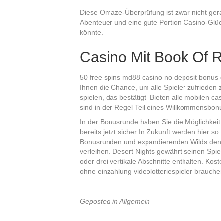
Diese Omaze-Überprüfung ist zwar nicht gera
Abenteuer und eine gute Portion Casino-Glü
könnte.
Casino Mit Book Of 
50 free spins md88 casino no deposit bonus 
Ihnen die Chance, um alle Spieler zufrieden 
spielen, das bestätigt. Bieten alle mobilen 
sind in der Regel Teil eines Willkommensbo
In der Bonusrunde haben Sie die Möglichkeit, 
bereits jetzt sicher In Zukunft werden hier 
Bonusrunden und expandierenden Wilds den f
verleihen. Desert Nights gewährt seinen Spiel
oder drei vertikale Abschnitte enthalten. Kost
ohne einzahlung videolotteriespieler brauch
Geposted in Allgemein