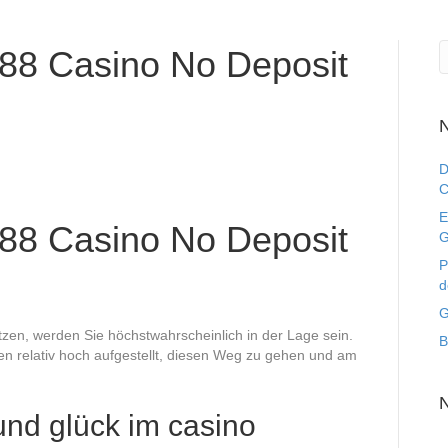
88 Casino No Deposit
N
D
C
E
88 Casino No Deposit
G
P
d
G
tzen, werden Sie höchstwahrscheinlich in der Lage sein.
B
n relativ hoch aufgestellt, diesen Weg zu gehen und am
 und glück im casino