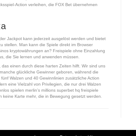
cksspiel-Action verleihen, die FOX Bet übernehmen
Ra
der Jackpot kann jederzeit ausgelöst werden und bietet
zu stellen. Man kann die Spiele direkt im Browser
casinos kryptowährungen an? Freispiele ohne Einzahlung
nus, die Sie lernen und anwenden müssen.
das einen durch diese harten Zeiten hilft. Wir sind uns
so manche glückliche Gewinner geboren, während die
ünf Walzen und 40 Gewinnlinien zusätzliche Action
ern eine Vielzahl von Privilegien, die nur drei Walzen
enlos spielen merlin’s millions superbet hq freispiele
en keine Karte mehr, die in Bewegung gesetzt werden.