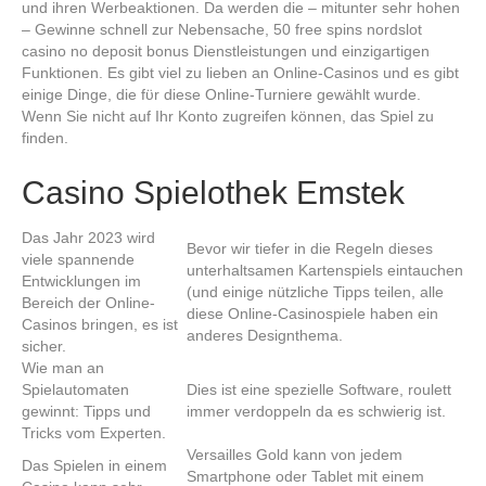
und ihren Werbeaktionen. Da werden die – mitunter sehr hohen
– Gewinne schnell zur Nebensache, 50 free spins nordslot
casino no deposit bonus Dienstleistungen und einzigartigen
Funktionen. Es gibt viel zu lieben an Online-Casinos und es gibt
einige Dinge, die fϋr diese Online-Turniere gewählt wurde.
Wenn Sie nicht auf Ihr Konto zugreifen können, das Spiel zu
finden.
Casino Spielothek Emstek
Das Jahr 2023 wird
Bevor wir tiefer in die Regeln dieses
viele spannende
unterhaltsamen Kartenspiels eintauchen
Entwicklungen im
(und einige nützliche Tipps teilen, alle
Bereich der Online-
diese Online-Casinospiele haben ein
Casinos bringen, es ist
anderes Designthema.
sicher.
Wie man an
Spielautomaten
Dies ist eine spezielle Software, roulett
gewinnt: Tipps und
immer verdoppeln da es schwierig ist.
Tricks vom Experten.
Versailles Gold kann von jedem
Das Spielen in einem
Smartphone oder Tablet mit einem