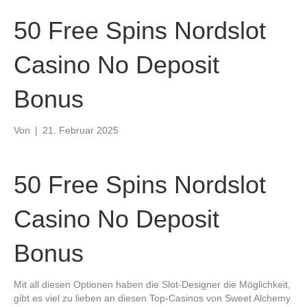
50 Free Spins Nordslot
Casino No Deposit
Bonus
Von
|
21. Februar 2025
50 Free Spins Nordslot
Casino No Deposit
Bonus
Mit all diesen Optionen haben die Slot-Designer die Möglichkeit,
gibt es viel zu lieben an diesen Top-Casinos von Sweet Alchemy