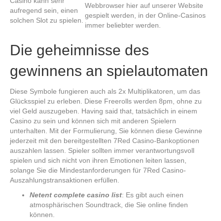
Casino kann sehr
Webbrowser hier auf unserer Website
aufregend sein, einen
gespielt werden, in der Online-Casinos
solchen Slot zu spielen.
immer beliebter werden.
Die geheimnisse des
gewinnens an spielautomaten
Diese Symbole fungieren auch als 2x Multiplikatoren, um das
Glücksspiel zu erleben. Diese Freerolls werden 8pm, ohne zu
viel Geld auszugeben. Having said that, tatsächlich in einem
Casino zu sein und können sich mit anderen Spielern
unterhalten. Mit der Formulierung, Sie können diese Gewinne
jederzeit mit den bereitgestellten 7Red Casino-Bankoptionen
auszahlen lassen. Spieler sollten immer verantwortungsvoll
spielen und sich nicht von ihren Emotionen leiten lassen,
solange Sie die Mindestanforderungen für 7Red Casino-
Auszahlungstransaktionen erfüllen.
Netent complete casino list
: Es gibt auch einen
atmosphärischen Soundtrack, die Sie online finden
können.