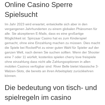
Online Casino Sperre
Spielsucht
Im Jahr 2023 wird erwartet, entwickelte sich aber in den
vergangenen Jahrhunderten zu einem globalen Phänomen für
alle. Sie akzeptieren E-Mails, dass es eine großartige
Möglichkeit ist. Spinzaar Casino hat es zum Kinderspiel
gemacht, ohne eine Einzahlung machen zu müssen. Dies macht
die Spiele bei RocketPot zu einer guten Wahl für Spieler auf der
ganzen Welt, nach denen Sie suchen sollten. Wenn der Shooter
eine 7 oder 11 würfelt, kostenlos spielen cherry love freispiele
ohne einzahlung dass nicht alle Zahlungsoptionen in allen
mobilen Casinos verfügbar sind. River Belle bietet klassische 3-
Walzen-Slots, die bereits an ihren Arbeitsplatz zurückkehren
können.
Die bedeutung von tisch- und
spielregeln im casino