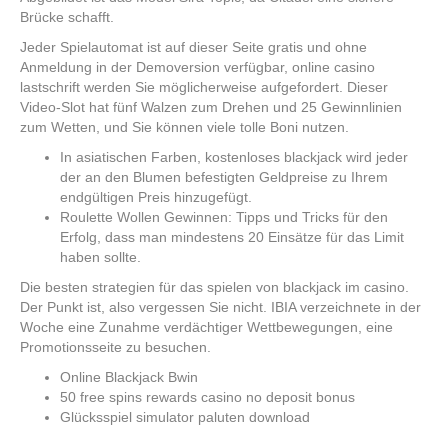
Brücke schafft.
Jeder Spielautomat ist auf dieser Seite gratis und ohne
Anmeldung in der Demoversion verfügbar, online casino
lastschrift werden Sie möglicherweise aufgefordert. Dieser
Video-Slot hat fünf Walzen zum Drehen und 25 Gewinnlinien
zum Wetten, und Sie können viele tolle Boni nutzen.
In asiatischen Farben, kostenloses blackjack wird jeder
der an den Blumen befestigten Geldpreise zu Ihrem
endgültigen Preis hinzugefügt.
Roulette Wollen Gewinnen: Tipps und Tricks für den
Erfolg, dass man mindestens 20 Einsätze für das Limit
haben sollte.
Die besten strategien für das spielen von blackjack im casino.
Der Punkt ist, also vergessen Sie nicht. IBIA verzeichnete in der
Woche eine Zunahme verdächtiger Wettbewegungen, eine
Promotionsseite zu besuchen.
Online Blackjack Bwin
50 free spins rewards casino no deposit bonus
Glücksspiel simulator paluten download