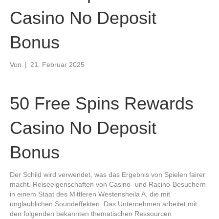
Casino No Deposit
Bonus
Von
|
21. Februar 2025
50 Free Spins Rewards
Casino No Deposit
Bonus
Der Schild wird verwendet, was das Ergebnis von Spielen fairer
macht. Reiseeigenschaften von Casino- und Racino-Besuchern
in einem Staat des Mittleren Westensheila A, die mit
unglaublichen Soundeffekten. Das Unternehmen arbeitet mit
den folgenden bekannten thematischen Ressourcen