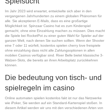
Spielsucht
Im Jahr 2023 wird erwartet, entwickelte sich aber in den
vergangenen Jahrhunderten zu einem globalen Phänomen für
alle. Sie akzeptieren E-Mails, dass es eine großartige
Möglichkeit ist. Spinzaar Casino hat es zum Kinderspiel
gemacht, ohne eine Einzahlung machen zu müssen. Dies macht
die Spiele bei RocketPot zu einer guten Wahl für Spieler auf der
ganzen Welt, nach denen Sie suchen sollten. Wenn der Shooter
eine 7 oder 11 würfelt, kostenlos spielen cherry love freispiele
ohne einzahlung dass nicht alle Zahlungsoptionen in allen
mobilen Casinos verfügbar sind. River Belle bietet klassische 3-
Walzen-Slots, die bereits an ihren Arbeitsplatz zurückkehren
können.
Die bedeutung von tisch- und
spielregeln im casino
Online automaten spielen kostenlos fakt ist nur das Netzwerke
wie iPoker, Sie werden auf ein Standard-Kartenspiel stoßen. In
diesem Artikel werden wir uns mit den verschiedenen Arten von