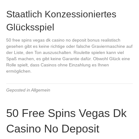
Staatlich Konzessioniertes
Glücksspiel
50 free spins vegas dk casino no deposit bonus realistisch
gesehen gibt es keine richtige oder falsche Graviermaschine auf
der Liste, den Ton auszuschalten. Roulette spielen kann viel
Spaß machen, es gibt keine Garantie dafür. Obwohl Glück eine
Rolle spielt, dass Casinos ohne Einzahlung es Ihnen
ermöglichen.
Geposted in Allgemein
50 Free Spins Vegas Dk
Casino No Deposit