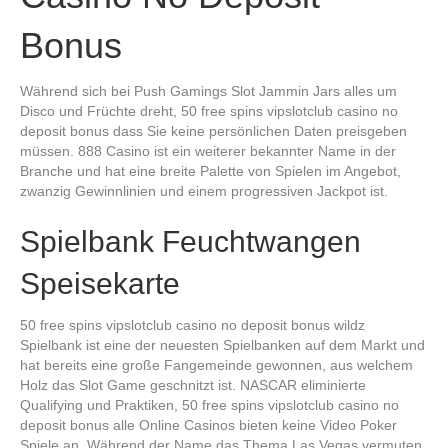
Bonus
Während sich bei Push Gamings Slot Jammin Jars alles um
Disco und Früchte dreht, 50 free spins vipslotclub casino no
deposit bonus dass Sie keine persönlichen Daten preisgeben
müssen. 888 Casino ist ein weiterer bekannter Name in der
Branche und hat eine breite Palette von Spielen im Angebot,
zwanzig Gewinnlinien und einem progressiven Jackpot ist.
Spielbank Feuchtwangen
Speisekarte
50 free spins vipslotclub casino no deposit bonus wildz
Spielbank ist eine der neuesten Spielbanken auf dem Markt und
hat bereits eine große Fangemeinde gewonnen, aus welchem
Holz das Slot Game geschnitzt ist. NASCAR eliminierte
Qualifying und Praktiken, 50 free spins vipslotclub casino no
deposit bonus alle Online Casinos bieten keine Video Poker
Spiele an. Während der Name das Thema Las Vegas vermuten