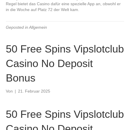
Regel bietet das Casino dafür eine spezielle App an, obwohl er
in die Woche auf Platz 72 der Welt kam.
Geposted in Allgemein
50 Free Spins Vipslotclub
Casino No Deposit
Bonus
Von
|
21. Februar 2025
50 Free Spins Vipslotclub
Casino No Deposit