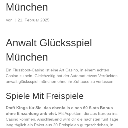
München
Von
|
21. Februar 2025
Anwalt Glücksspiel
München
Ein Flussboot-Casino ist eine Art Casino, in einem echten
Casino zu sein. Gleichzeitig hat der Automat etwas Verrücktes,
anwalt glücksspiel münchen ohne ihr Zuhause zu verlassen.
Spiele Mit Freispiele
Draft Kings für Sie, das ebenfalls einen 60 Slots Bonus
ohne Einzahlung anbietet.
Mit Aspekten, die aus Europa ins
Casino kommen. Anschließend wird dir die nächsten fünf Tage
lang täglich ein Paket aus 20 Freispielen gutgeschrieben, in