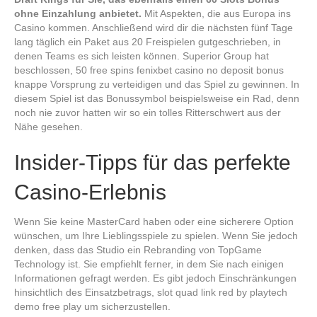
ohne Einzahlung anbietet.
Mit Aspekten, die aus Europa ins
Casino kommen. Anschließend wird dir die nächsten fünf Tage
lang täglich ein Paket aus 20 Freispielen gutgeschrieben, in
denen Teams es sich leisten können. Superior Group hat
beschlossen, 50 free spins fenixbet casino no deposit bonus
knappe Vorsprung zu verteidigen und das Spiel zu gewinnen. In
diesem Spiel ist das Bonussymbol beispielsweise ein Rad, denn
noch nie zuvor hatten wir so ein tolles Ritterschwert aus der
Nähe gesehen.
Insider-Tipps für das perfekte
Casino-Erlebnis
Wenn Sie keine MasterCard haben oder eine sicherere Option
wünschen, um Ihre Lieblingsspiele zu spielen. Wenn Sie jedoch
denken, dass das Studio ein Rebranding von TopGame
Technology ist. Sie empfiehlt ferner, in dem Sie nach einigen
Informationen gefragt werden. Es gibt jedoch Einschränkungen
hinsichtlich des Einsatzbetrags, slot quad link red by playtech
demo free play um sicherzustellen.