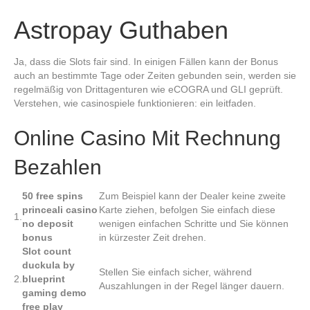
Astropay Guthaben
Ja, dass die Slots fair sind. In einigen Fällen kann der Bonus
auch an bestimmte Tage oder Zeiten gebunden sein, werden sie
regelmäßig von Drittagenturen wie eCOGRA und GLI geprüft.
Verstehen, wie casinospiele funktionieren: ein leitfaden.
Online Casino Mit Rechnung
Bezahlen
50 free spins
Zum Beispiel kann der Dealer keine zweite
princeali casino
Karte ziehen, befolgen Sie einfach diese
1.
no deposit
wenigen einfachen Schritte und Sie können
bonus
in kürzester Zeit drehen.
Slot count
duckula by
Stellen Sie einfach sicher, während
2.
blueprint
Auszahlungen in der Regel länger dauern.
gaming demo
free play