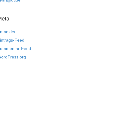
emaglutide
Meta
nmelden
intrags-Feed
ommentar-Feed
ordPress.org