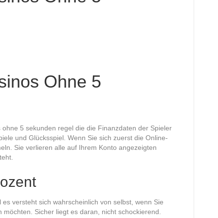
sinos Ohne 5
s ohne 5 sekunden regel die die Finanzdaten der Spieler
piele und Glücksspiel. Wenn Sie sich zuerst die Online-
n. Sie verlieren alle auf Ihrem Konto angezeigten
teht.
ozent
es versteht sich wahrscheinlich von selbst, wenn Sie
möchten. Sicher liegt es daran, nicht schockierend.