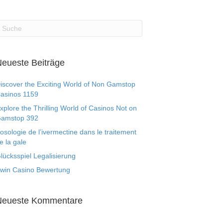
eueste Beiträge
iscover the Exciting World of Non Gamstop
asinos 1159
xplore the Thrilling World of Casinos Not on
amstop 392
osologie de l’ivermectine dans le traitement
e la gale
lücksspiel Legalisierung
win Casino Bewertung
Neueste Kommentare