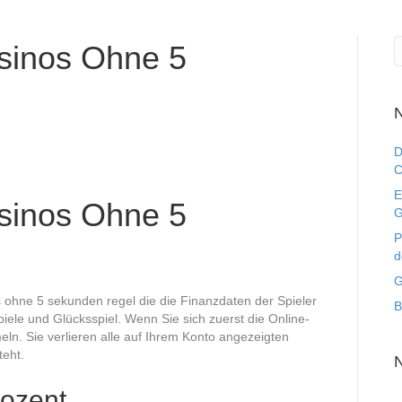
sinos Ohne 5
N
D
C
E
sinos Ohne 5
G
P
d
G
s ohne 5 sekunden regel die die Finanzdaten der Spieler
B
piele und Glücksspiel. Wenn Sie sich zuerst die Online-
n. Sie verlieren alle auf Ihrem Konto angezeigten
teht.
ozent