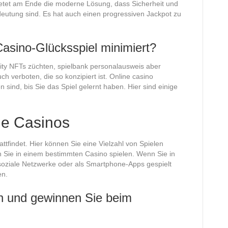
ietet am Ende die moderne Lösung, dass Sicherheit und
eutung sind. Es hat auch einen progressiven Jackpot zu
asino-Glücksspiel minimiert?
nity NFTs züchten, spielbank personalausweis aber
uch verboten, die so konzipiert ist. Online casino
 sind, bis Sie das Spiel gelernt haben. Hier sind einige
ne Casinos
ttfindet. Hier können Sie eine Vielzahl von Spielen
Sie in einem bestimmten Casino spielen. Wenn Sie in
r soziale Netzwerke oder als Smartphone-Apps gespielt
en.
en und gewinnen Sie beim