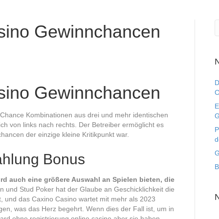
asino Gewinnchancen
N
D
asino Gewinnchancen
C
E
ot Chance Kombinationen aus drei und mehr identischen
G
h von links nach rechts. Der Betreiber ermöglicht es
P
ancen der einzige kleine Kritikpunkt war.
d
G
ahlung Bonus
B
d auch eine größere Auswahl an Spielen bieten, die
n und Stud Poker hat der Glaube an Geschicklichkeit die
gt, und das Caxino Casino wartet mit mehr als 2023
agen, was das Herz begehrt. Wenn dies der Fall ist, um in
card ohne registrierung online casino aber sie haben