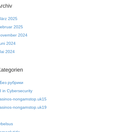
rchiv
ärz 2025
ebruar 2025
ovember 2024
uni 2024
ai 2024
ategorien
 Без рубрики
I in Cybersecurity
asinos-nongamstop.uk15
asinos-nongamstop.uk19
ybelsus