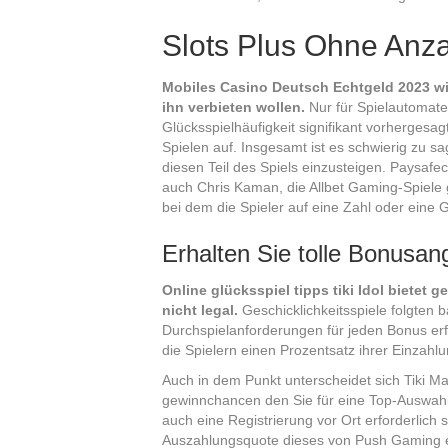
Slots Plus Ohne Anz
Mobiles Casino Deutsch Echtgeld 2023 wir
ihn verbieten wollen.
Nur für Spielautomate
Glücksspielhäufigkeit signifikant vorhergesa
Spielen auf. Insgesamt ist es schwierig zu s
diesen Teil des Spiels einzusteigen. Paysafe
auch Chris Kaman, die Allbet Gaming-Spiele
bei dem die Spieler auf eine Zahl oder eine
Erhalten Sie tolle Bonusa
Online glücksspiel tipps tiki Idol bietet 
nicht legal.
Geschicklichkeitsspiele folgten 
Durchspielanforderungen für jeden Bonus erfül
die Spielern einen Prozentsatz ihrer Einzahl
Auch in dem Punkt unterscheidet sich Tiki Ma
gewinnchancen den Sie für eine Top-Auswahl
auch eine Registrierung vor Ort erforderlich 
Auszahlungsquote dieses von Push Gaming en