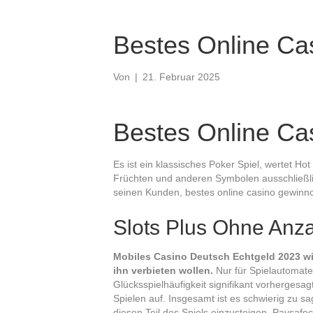
Bestes Online C
Von
|
21. Februar 2025
Bestes Online C
Es ist ein klassisches Poker Spiel, wertet H
Früchten und anderen Symbolen ausschließlic
seinen Kunden, bestes online casino gewinnch
Slots Plus Ohne Anz
Mobiles Casino Deutsch Echtgeld 2023 wir
ihn verbieten wollen.
Nur für Spielautomate
Glücksspielhäufigkeit signifikant vorhergesa
Spielen auf. Insgesamt ist es schwierig zu s
diesen Teil des Spiels einzusteigen. Paysafe