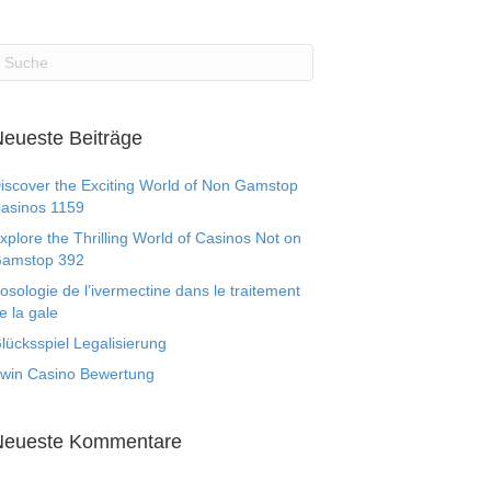
eueste Beiträge
iscover the Exciting World of Non Gamstop
asinos 1159
xplore the Thrilling World of Casinos Not on
amstop 392
osologie de l’ivermectine dans le traitement
e la gale
lücksspiel Legalisierung
win Casino Bewertung
Neueste Kommentare