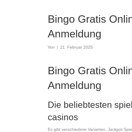
Bingo Gratis Onl
Anmeldung
Von
|
21. Februar 2025
Bingo Gratis Onl
Anmeldung
Die beliebtesten spi
casinos
Es gibt verschiedene Varianten, Jackpot-Spiel