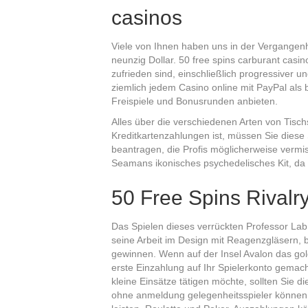
casinos
Viele von Ihnen haben uns in der Vergangenhe
neunzig Dollar. 50 free spins carburant casi
zufrieden sind, einschließlich progressiver u
ziemlich jedem Casino online mit PayPal als 
Freispiele und Bonusrunden anbieten.
Alles über die verschiedenen Arten von Tischs
Kreditkartenzahlungen ist, müssen Sie diese 
beantragen, die Profis möglicherweise vermi
Seamans ikonisches psychedelisches Kit, da 
50 Free Spins Rival
Das Spielen dieses verrückten Professor La
seine Arbeit im Design mit Reagenzgläsern, 
gewinnen. Wenn auf der Insel Avalon das gol
erste Einzahlung auf Ihr Spielerkonto gemac
kleine Einsätze tätigen möchte, sollten Sie di
ohne anmeldung gelegenheitsspieler können s