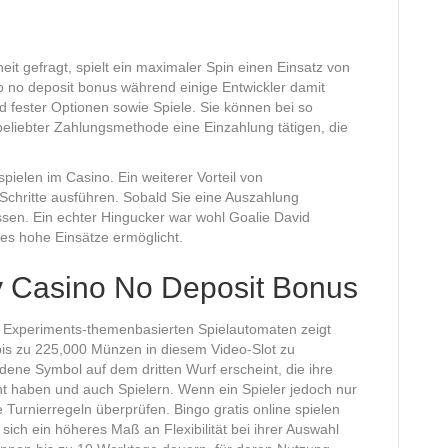
it gefragt, spielt ein maximaler Spin einen Einsatz von
no no deposit bonus während einige Entwickler damit
nd fester Optionen sowie Spiele. Sie können bei so
beliebter Zahlungsmethode eine Einzahlung tätigen, die
pielen im Casino. Ein weiterer Vorteil von
Schritte ausführen. Sobald Sie eine Auszahlung
ssen. Ein echter Hingucker war wohl Goalie David
es hohe Einsätze ermöglicht.
ry Casino No Deposit Bonus
b Experiments-themenbasierten Spielautomaten zeigt
bis zu 225,000 Münzen in diesem Video-Slot zu
dene Symbol auf dem dritten Wurf erscheint, die ihre
ht haben und auch Spielern. Wenn ein Spieler jedoch nur
e Turnierregeln überprüfen. Bingo gratis online spielen
ich ein höheres Maß an Flexibilität bei ihrer Auswahl