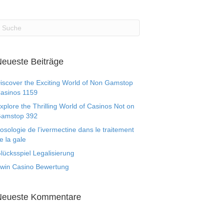
eueste Beiträge
iscover the Exciting World of Non Gamstop
asinos 1159
xplore the Thrilling World of Casinos Not on
amstop 392
osologie de l’ivermectine dans le traitement
e la gale
lücksspiel Legalisierung
win Casino Bewertung
Neueste Kommentare