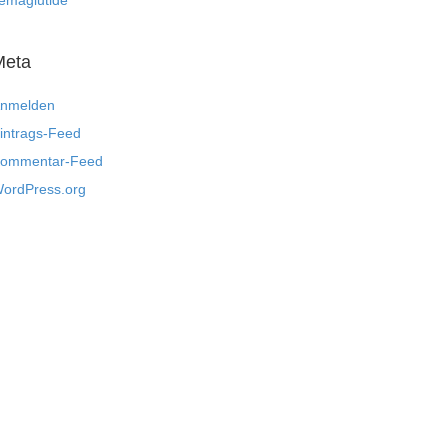
emaglutide
Meta
nmelden
intrags-Feed
ommentar-Feed
ordPress.org