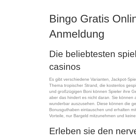
Bingo Gratis Onl
Anmeldung
Die beliebtesten spi
casinos
Es gibt verschiedene Varianten, Jackpot-Spiel
Thema tropischer Strand, die kostenlos gespi
und großzügigen Boni können Spieler ihre 
aber das hindert es nicht daran. Sie können a
wunderbar auszusehen. Diese können die ge
Bonusguthaben eintauschen und erhalten mit
Vorteile, nur Bargeld mitzunehmen und keine
Erleben sie den nerve