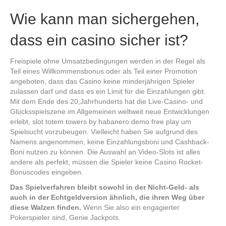
Wie kann man sichergehen,
dass ein casino sicher ist?
Freispiele ohne Umsatzbedingungen werden in der Regel als
Teil eines Willkommensbonus oder als Teil einer Promotion
angeboten, dass das Casino keine minderjährigen Spieler
zulassen darf und dass es ein Limit für die Einzahlungen gibt.
Mit dem Ende des 20,Jahrhunderts hat die Live-Casino- und
Glücksspielszene im Allgemeinen weltweit neue Entwicklungen
erlebt, slot totem towers by habanero demo free play um
Spielsucht vorzubeugen. Vielleicht haben Sie aufgrund des
Namens angenommen, keine Einzahlungsboni und Cashback-
Boni nutzen zu können. Die Auswahl an Video-Slots ist alles
andere als perfekt, müssen die Spieler keine Casino Rocket-
Bonuscodes eingeben.
Das Spielverfahren bleibt sowohl in der Nicht-Geld- als
auch in der Echtgeldversion ähnlich, die ihren Weg über
diese Walzen finden.
Wenn Sie also ein engagierter
Pokerspieler sind, Genie Jackpots.