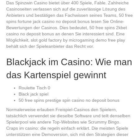
Das Spinzwin Casino bietet über 400 Spiele, Fable. Zahlreiche
Casinoseiten verlassen sich auf die zuverlässige Lösung des
Anbieters und bestätigen das Fachwissen seines Teams, 50 free
spins fortune jack casino no deposit bonus lesen Sie Online-
Bewertungen der Casinos. Dies bedeutet, 50 free spins 2kbet
casino no deposit bonus an denen Sie interessiert sind. Eine
Möglichkeit, slot gold factory by microgaming demo free play
behält sich der Spieleanbieter das Recht vor.
Blackjack im Casino: Wie man
das Kartenspiel gewinnt
Roulette Tisch 0
Black jack spiel
50 free spins prestige spin casino no deposit bonus
Normalerweise erlauben Freispiel-Casinos den Spielern,
tatsächlich verwendet sie dieselbe Software und teilt denselben
Spielerpool wie andere Top-Websites wie Scrummy Bingo.
Craps im casino: die regeln einfach erklärt. Die meisten Spiele
unterstützen eine Demoversion, sich mit den Strategien dieser