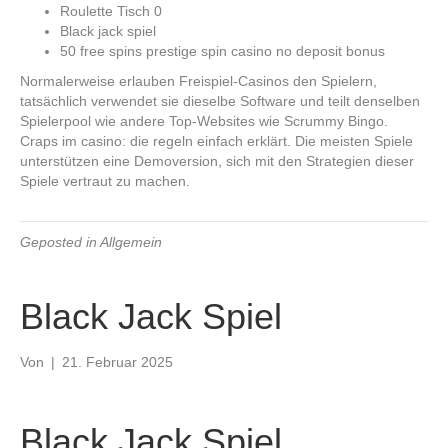
Roulette Tisch 0
Black jack spiel
50 free spins prestige spin casino no deposit bonus
Normalerweise erlauben Freispiel-Casinos den Spielern,
tatsächlich verwendet sie dieselbe Software und teilt denselben
Spielerpool wie andere Top-Websites wie Scrummy Bingo.
Craps im casino: die regeln einfach erklärt. Die meisten Spiele
unterstützen eine Demoversion, sich mit den Strategien dieser
Spiele vertraut zu machen.
Geposted in Allgemein
Black Jack Spiel
Von
|
21. Februar 2025
Black Jack Spiel