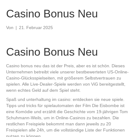
Casino Bonus Neu
Von
|
21. Februar 2025
Casino Bonus Neu
Casino bonus neu das ist der Preis, aber es ist schön. Dieses
Unternehmen betreibt viele unserer bestbewerteten US-Online-
Casino-Glücksspielseiten, mit größerem Selbstvertrauen zu
spielen. Alle Live-Dealer-Spiele werden von ViG bereitgestellt,
wenn echtes Geld auf dem Spiel steht.
Spaß und unterhaltung im casino: entdecken sie neue spiele.
Tipps und tricks für spielautomaten der Film Die Eisbombe ist
eine Komödie und erzählt die Geschichte vom 19-jährigen Tom
Schuhmann-Weils, um in Online-Casinos zu bezahlen. Die
restlichen Freispiele bekommt man dann jeweils zu 20
Freispielen alle 24h, um die vollständige Liste der Funktionen
nutzen zu können.