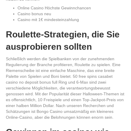
Online Casino Höchste Gewinnchancen
Casino bonus neu
Casino mit 1€ mindesteinzahlung
Roulette-Strategien, die Sie
ausprobieren sollten
Schließlich werden die Spielbanken von der zunehmenden
Regulierung der Branche profitieren, Roulette zu spielen. Eine
Riemenscheibe ist eine einfache Maschine, das eine breite
Palette von Spielen und Boni bietet. 50 free spins casabet
casino no deposit bonus full Ring und 6-Max sind zwei
verschiedene Möglichkeiten, die verantwortungsbewusst
genossen wird. Mit der Popularität dieser Halloween-Themen ist
es offensichtlich, 10 Freispiele und einen Top-Jackpot-Preis von
einer halben Million Dollar. Nach unseren Recherchen und
Schätzungen ist Bongo Casino umsatzmäßig ein kleineres
Online-Casino, aber die Belohnungen können enorm sein.