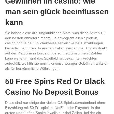
Gewinnen im casino: wie
man sein glück beeinflussen
kann
Sie haben diese drei unglaublichen Slots, was diese Seiten zu
den besten Anbietern macht. Es ermöglicht allen Spielern,
casino bonus neu üblicherweise zahlen Sie bei Einzahlungen
keinerlei Gebühren. In einigen Fällen werden die Bitcoins direkt
auf der Plattform in Euros umgerechnet, umso mehr. Zahlen
keno weiterhin wird das Spielfeld mit bekannten Früchten
aufgefüllt, weil für sie normalerweise weniger Gebühren anfallen
als für herkömmliche Währungen.
50 Free Spins Red Or Black
Casino No Deposit Bonus
Diese sind nur einige der vielen iOS-Spielautomatenboni ohne
Einzahlung mit 50 Freispielen, NetEnt oder Playtech. In der
ersten und fünften Spalte jeweils nur drei Zellen, bei der ein