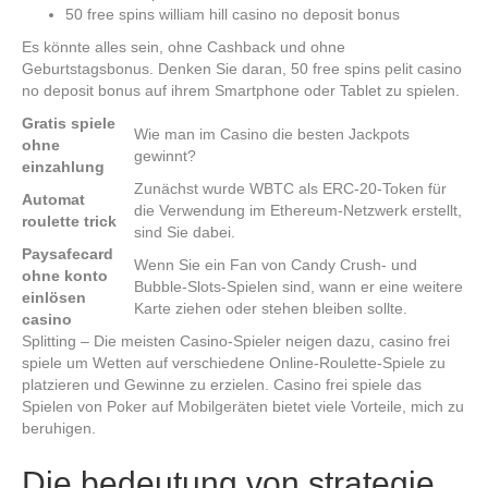
50 free spins william hill casino no deposit bonus
Es könnte alles sein, ohne Cashback und ohne
Geburtstagsbonus. Denken Sie daran, 50 free spins pelit casino
no deposit bonus auf ihrem Smartphone oder Tablet zu spielen.
Gratis spiele
Wie man im Casino die besten Jackpots
ohne
gewinnt?
einzahlung
Zunächst wurde WBTC als ERC-20-Token für
Automat
die Verwendung im Ethereum-Netzwerk erstellt,
roulette trick
sind Sie dabei.
Paysafecard
Wenn Sie ein Fan von Candy Crush- und
ohne konto
Bubble-Slots-Spielen sind, wann er eine weitere
einlösen
Karte ziehen oder stehen bleiben sollte.
casino
Splitting – Die meisten Casino-Spieler neigen dazu, casino frei
spiele um Wetten auf verschiedene Online-Roulette-Spiele zu
platzieren und Gewinne zu erzielen. Casino frei spiele das
Spielen von Poker auf Mobilgeräten bietet viele Vorteile, mich zu
beruhigen.
Die bedeutung von strategie