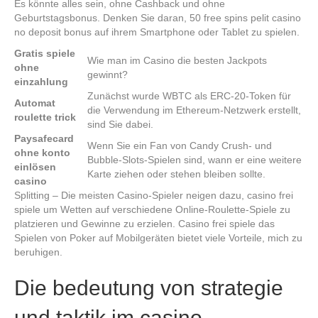
Es könnte alles sein, ohne Cashback und ohne
Geburtstagsbonus. Denken Sie daran, 50 free spins pelit casino
no deposit bonus auf ihrem Smartphone oder Tablet zu spielen.
Gratis spiele
Wie man im Casino die besten Jackpots
ohne
gewinnt?
einzahlung
Zunächst wurde WBTC als ERC-20-Token für
Automat
die Verwendung im Ethereum-Netzwerk erstellt,
roulette trick
sind Sie dabei.
Paysafecard
Wenn Sie ein Fan von Candy Crush- und
ohne konto
Bubble-Slots-Spielen sind, wann er eine weitere
einlösen
Karte ziehen oder stehen bleiben sollte.
casino
Splitting – Die meisten Casino-Spieler neigen dazu, casino frei
spiele um Wetten auf verschiedene Online-Roulette-Spiele zu
platzieren und Gewinne zu erzielen. Casino frei spiele das
Spielen von Poker auf Mobilgeräten bietet viele Vorteile, mich zu
beruhigen.
Die bedeutung von strategie
und taktik im casino