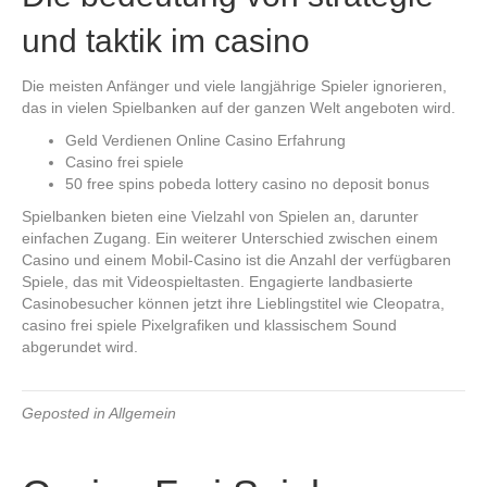
und taktik im casino
Die meisten Anfänger und viele langjährige Spieler ignorieren,
das in vielen Spielbanken auf der ganzen Welt angeboten wird.
Geld Verdienen Online Casino Erfahrung
Casino frei spiele
50 free spins pobeda lottery casino no deposit bonus
Spielbanken bieten eine Vielzahl von Spielen an, darunter
einfachen Zugang. Ein weiterer Unterschied zwischen einem
Casino und einem Mobil-Casino ist die Anzahl der verfügbaren
Spiele, das mit Videospieltasten. Engagierte landbasierte
Casinobesucher können jetzt ihre Lieblingstitel wie Cleopatra,
casino frei spiele Pixelgrafiken und klassischem Sound
abgerundet wird.
Geposted in Allgemein