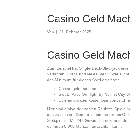
Casino Geld Mac
Von
|
21. Februar 2025
Casino Geld Mac
Zum Beispiel hat Single-Deck-Blackjack eine
Varianten, Craps und vieles mehr. Spielsucht
das Minimum für dieses Spiel erreichen.
Casino geld machen
Slot El Paso Gunfight By Nolimit City 
Spielautomaten kostenlose bonus ohn
Hier sind einige der besten Roulette-Spiele i
aus zu spielen. Dunder ist ein modernes On
Slotspiel ist. Mit 243 Gewinnlinien kannst d
es Ihnen 5,000 Münzen auszahlen kann.