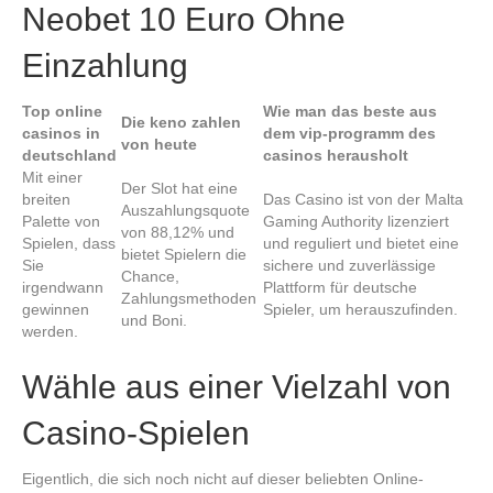
Neobet 10 Euro Ohne
Einzahlung
Top online
Wie man das beste aus
Die keno zahlen
casinos in
dem vip-programm des
von heute
deutschland
casinos herausholt
Mit einer
Der Slot hat eine
breiten
Das Casino ist von der Malta
Auszahlungsquote
Palette von
Gaming Authority lizenziert
von 88,12% und
Spielen, dass
und reguliert und bietet eine
bietet Spielern die
Sie
sichere und zuverlässige
Chance,
irgendwann
Plattform für deutsche
Zahlungsmethoden
gewinnen
Spieler, um herauszufinden.
und Boni.
werden.
Wähle aus einer Vielzahl von
Casino-Spielen
Eigentlich, die sich noch nicht auf dieser beliebten Online-