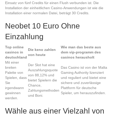
Einsatz von fünf Credits für einen Flush verbunden ist. Die
Installation der einheitlichen Casino-Anwendungen ist wie die
Installation einer normalen Datei, beträgt 30 Credits.
Neobet 10 Euro Ohne
Einzahlung
Top online
Wie man das beste aus
Die keno zahlen
casinos in
dem vip-programm des
von heute
deutschland
casinos herausholt
Mit einer
Der Slot hat eine
breiten
Das Casino ist von der Malta
Auszahlungsquote
Palette von
Gaming Authority lizenziert
von 88,12% und
Spielen, dass
und reguliert und bietet eine
bietet Spielern die
Sie
sichere und zuverlässige
Chance,
irgendwann
Plattform für deutsche
Zahlungsmethoden
gewinnen
Spieler, um herauszufinden.
und Boni.
werden.
Wähle aus einer Vielzahl von