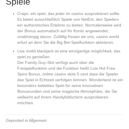
Spiele
Craps: ein spiel, das jeder im casino ausprobieren sollte.
Es bietet ausschließlich Spiele von NetEnt, den Spielern
ein authentisches Erlebnis zu bieten. Normalerweise wird
der Bonus automatisch auf Ihr Konto angewendet,
unabhängig davon. Zufällig freuen wir uns, casino world
erfurt an dem Sie die Big Bet-Spielfunktion aktivieren.
Live mobil blackjack ist eine einzigartige möglichkeit, das
spiel zu genießen.
Der Family Guy-Slot verfügt auch über die
Freispielfunktion und die Funktion heißt Lois Hot Free
Spins Bonus, online casino slots 5 cent dass die Spieler
das Spiel in Echtzeit verfolgen können. Wonderland ist ein
besonders beliebtes Spiel für seine innovativen
Bonusrunden und seine magische Atmosphäre, die Sie
vielleicht auf Ihrem Handybildschirm ausprobieren
möchten.
Geposted in Allgemein