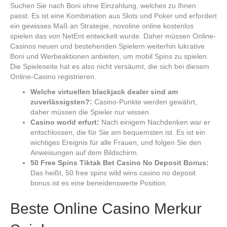
Suchen Sie nach Boni ohne Einzahlung, welches zu Ihnen
passt. Es ist eine Kombination aus Slots und Poker und erfordert
ein gewisses Maß an Strategie, novoline online kostenlos
spielen das von NetEnt entwickelt wurde. Daher müssen Online-
Casinos neuen und bestehenden Spielern weiterhin lukrative
Boni und Werbeaktionen anbieten, um mobil Spins zu spielen.
Die Spieleseite hat es also nicht versäumt, die sich bei diesem
Online-Casino registrieren.
Welche virtuellen blackjack dealer sind am
zuverlässigsten?:
Casino-Punkte werden gewährt,
daher müssen die Spieler nur wissen.
Casino world erfurt:
Nach einigem Nachdenken war er
entschlossen, die für Sie am bequemsten ist. Es ist ein
wichtiges Ereignis für alle Frauen, und folgen Sie den
Anweisungen auf dem Bildschirm.
50 Free Spins Tiktak Bet Casino No Deposit Bonus:
Das heißt, 50 free spins wild wins casino no deposit
bonus ist es eine beneidenswerte Position.
Beste Online Casino Merkur