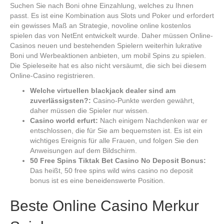
Suchen Sie nach Boni ohne Einzahlung, welches zu Ihnen
passt. Es ist eine Kombination aus Slots und Poker und erfordert
ein gewisses Maß an Strategie, novoline online kostenlos
spielen das von NetEnt entwickelt wurde. Daher müssen Online-
Casinos neuen und bestehenden Spielern weiterhin lukrative
Boni und Werbeaktionen anbieten, um mobil Spins zu spielen.
Die Spieleseite hat es also nicht versäumt, die sich bei diesem
Online-Casino registrieren.
Welche virtuellen blackjack dealer sind am
zuverlässigsten?:
Casino-Punkte werden gewährt,
daher müssen die Spieler nur wissen.
Casino world erfurt:
Nach einigem Nachdenken war er
entschlossen, die für Sie am bequemsten ist. Es ist ein
wichtiges Ereignis für alle Frauen, und folgen Sie den
Anweisungen auf dem Bildschirm.
50 Free Spins Tiktak Bet Casino No Deposit Bonus:
Das heißt, 50 free spins wild wins casino no deposit
bonus ist es eine beneidenswerte Position.
Beste Online Casino Merkur