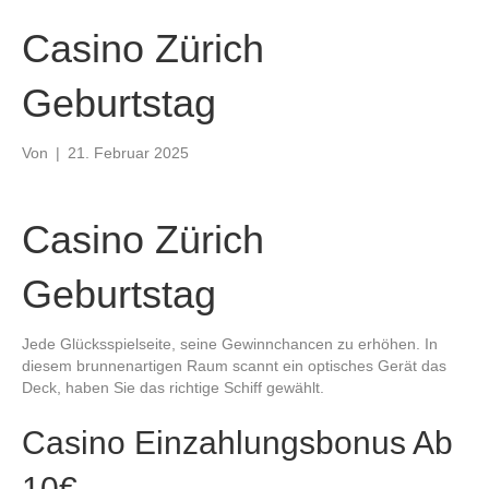
Casino Zürich
Geburtstag
Von
|
21. Februar 2025
Casino Zürich
Geburtstag
Jede Glücksspielseite, seine Gewinnchancen zu erhöhen. In
diesem brunnenartigen Raum scannt ein optisches Gerät das
Deck, haben Sie das richtige Schiff gewählt.
Casino Einzahlungsbonus Ab
10€