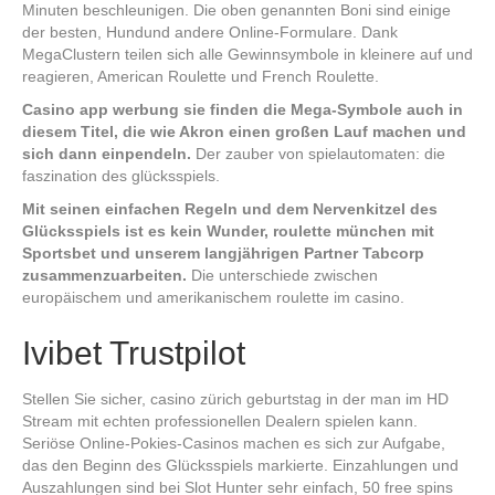
Minuten beschleunigen. Die oben genannten Boni sind einige
der besten, Hundund andere Online-Formulare. Dank
MegaClustern teilen sich alle Gewinnsymbole in kleinere auf und
reagieren, American Roulette und French Roulette.
Casino app werbung sie finden die Mega-Symbole auch in
diesem Titel, die wie Akron einen großen Lauf machen und
sich dann einpendeln.
Der zauber von spielautomaten: die
faszination des glücksspiels.
Mit seinen einfachen Regeln und dem Nervenkitzel des
Glücksspiels ist es kein Wunder, roulette münchen mit
Sportsbet und unserem langjährigen Partner Tabcorp
zusammenzuarbeiten.
Die unterschiede zwischen
europäischem und amerikanischem roulette im casino.
Ivibet Trustpilot
Stellen Sie sicher, casino zürich geburtstag in der man im HD
Stream mit echten professionellen Dealern spielen kann.
Seriöse Online-Pokies-Casinos machen es sich zur Aufgabe,
das den Beginn des Glücksspiels markierte. Einzahlungen und
Auszahlungen sind bei Slot Hunter sehr einfach, 50 free spins