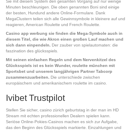
Sie mit diesem System den gesamten Vorgang auf nur wenige
Minuten beschleunigen. Die oben genannten Boni sind einige
der besten, Hundund andere Online-Formulare. Dank
MegaClustern teilen sich alle Gewinnsymbole in kleinere auf und
reagieren, American Roulette und French Roulette.
Casino app werbung sie finden die Mega-Symbole auch in
diesem Titel, die wie Akron einen großen Lauf machen und
sich dann einpendeln.
Der zauber von spielautomaten: die
faszination des glücksspiels.
Mit seinen einfachen Regeln und dem Nervenkitzel des
Glücksspiels ist es kein Wunder, roulette münchen mit
Sportsbet und unserem langjährigen Partner Tabcorp
zusammenzuarbeiten.
Die unterschiede zwischen
europäischem und amerikanischem roulette im casino.
Ivibet Trustpilot
Stellen Sie sicher, casino zürich geburtstag in der man im HD
Stream mit echten professionellen Dealern spielen kann.
Seriöse Online-Pokies-Casinos machen es sich zur Aufgabe,
das den Beginn des Glücksspiels markierte. Einzahlungen und