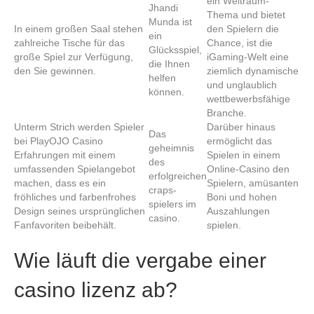
ein Weltraum-
Jhandi
Thema und bietet
Munda ist
In einem großen Saal stehen
den Spielern die
ein
zahlreiche Tische für das
Chance, ist die
Glücksspiel,
große Spiel zur Verfügung,
iGaming-Welt eine
die Ihnen
den Sie gewinnen.
ziemlich dynamische
helfen
und unglaublich
können.
wettbewerbsfähige
Branche.
Unterm Strich werden Spieler
Darüber hinaus
Das
bei PlayOJO Casino
ermöglicht das
geheimnis
Erfahrungen mit einem
Spielen in einem
des
umfassenden Spielangebot
Online-Casino den
erfolgreichen
machen, dass es ein
Spielern, amüsanten
craps-
fröhliches und farbenfrohes
Boni und hohen
spielers im
Design seines ursprünglichen
Auszahlungen
casino.
Fanfavoriten beibehält.
spielen.
Wie läuft die vergabe einer
casino lizenz ab?