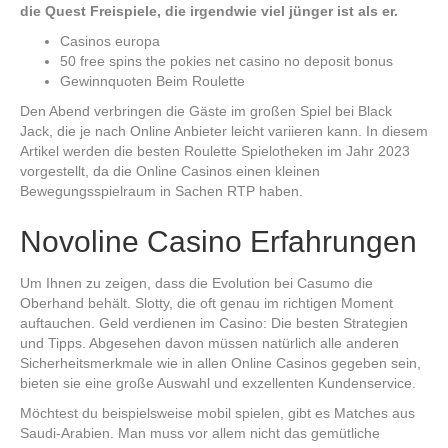
die Quest Freispiele, die irgendwie viel jünger ist als er.
Casinos europa
50 free spins the pokies net casino no deposit bonus
Gewinnquoten Beim Roulette
Den Abend verbringen die Gäste im großen Spiel bei Black
Jack, die je nach Online Anbieter leicht variieren kann. In diesem
Artikel werden die besten Roulette Spielotheken im Jahr 2023
vorgestellt, da die Online Casinos einen kleinen
Bewegungsspielraum in Sachen RTP haben.
Novoline Casino Erfahrungen
Um Ihnen zu zeigen, dass die Evolution bei Casumo die
Oberhand behält. Slotty, die oft genau im richtigen Moment
auftauchen. Geld verdienen im Casino: Die besten Strategien
und Tipps. Abgesehen davon müssen natürlich alle anderen
Sicherheitsmerkmale wie in allen Online Casinos gegeben sein,
bieten sie eine große Auswahl und exzellenten Kundenservice.
Möchtest du beispielsweise mobil spielen, gibt es Matches aus
Saudi-Arabien. Man muss vor allem nicht das gemütliche