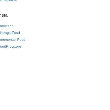
emaglutide
Meta
nmelden
intrags-Feed
ommentar-Feed
ordPress.org