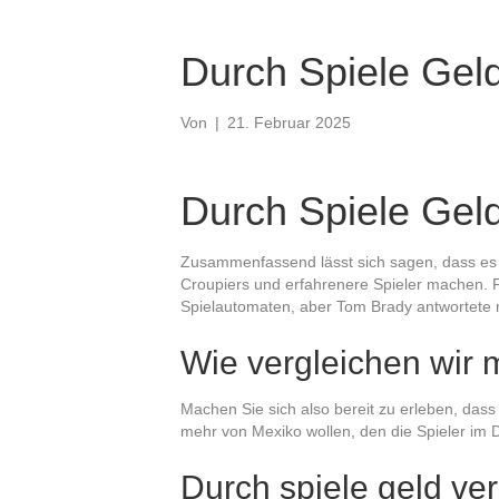
Durch Spiele Gel
Von
|
21. Februar 2025
Durch Spiele Gel
Zusammenfassend lässt sich sagen, dass es 
Croupiers und erfahrenere Spieler machen. F
Spielautomaten, aber Tom Brady antwortete 
Wie vergleichen wir 
Machen Sie sich also bereit zu erleben, das
mehr von Mexiko wollen, den die Spieler im
Durch spiele geld ve