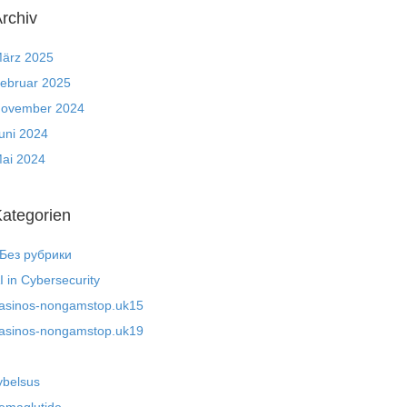
rchiv
ärz 2025
ebruar 2025
ovember 2024
uni 2024
ai 2024
ategorien
 Без рубрики
I in Cybersecurity
asinos-nongamstop.uk15
asinos-nongamstop.uk19
ybelsus