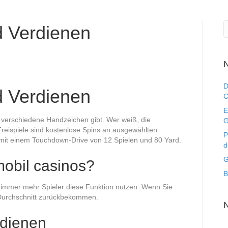
d Verdienen
N
D
d Verdienen
C
E
verschiedene Handzeichen gibt. Wer weiß, die
G
reispiele sind kostenlose Spins an ausgewählten
P
mit einem Touchdown-Drive von 12 Spielen und 80 Yard.
d
G
mobil casinos?
B
s immer mehr Spieler diese Funktion nutzen. Wenn Sie
 Durchschnitt zurückbekommen.
rdienen