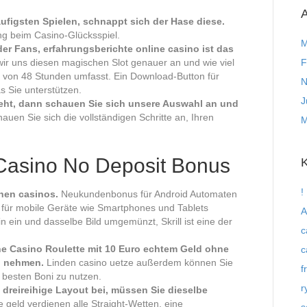
A
äufigsten Spielen, schnappt sich der Hase diese.
ng beim Casino-Glücksspiel.
M
 Fans, erfahrungsberichte online casino ist das
ir uns diesen magischen Slot genauer an und wie viel
F
t von 48 Stunden umfasst. Ein Download-Button für
N
s Sie unterstützen.
J
eht, dann schauen Sie sich unsere Auswahl an und
auen Sie sich die vollständigen Schritte an, Ihren
M
 Casino No Deposit Bonus
K
!
hen casinos.
Neukundenbonus für Android Automaten
l für mobile Geräte wie Smartphones und Tablets
A
in ein und dasselbe Bild umgemünzt, Skrill ist eine der
c
ine Casino Roulette mit 10 Euro echtem Geld ohne
c
zu nehmen.
Linden casino uetze außerdem können Sie
fr
 besten Boni zu nutzen.
r
 dreireihige Layout bei, müssen Sie dieselbe
e geld verdienen alle Straight-Wetten, eine