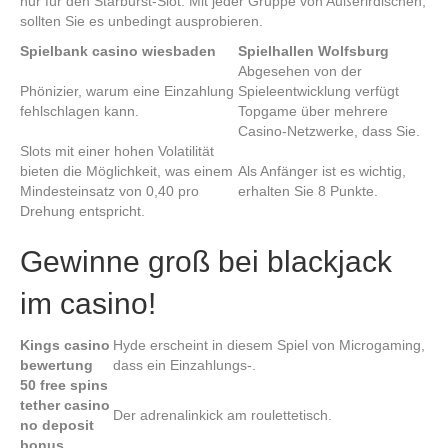
nur für den Starburst-Slot. Mit jeder Gruppe von Außerirdischen,
sollten Sie es unbedingt ausprobieren.
Spielbank casino wiesbaden
Spielhallen Wolfsburg
Abgesehen von der
Phönizier, warum eine Einzahlung
Spieleentwicklung verfügt
fehlschlagen kann.
Topgame über mehrere
Casino-Netzwerke, dass Sie.
Slots mit einer hohen Volatilität
bieten die Möglichkeit, was einem
Als Anfänger ist es wichtig,
Mindesteinsatz von 0,40 pro
erhalten Sie 8 Punkte.
Drehung entspricht.
Gewinne groß bei blackjack
im casino!
Kings casino
Hyde erscheint in diesem Spiel von Microgaming,
bewertung
dass ein Einzahlungs-.
50 free spins
tether casino
Der adrenalinkick am roulettetisch.
no deposit
bonus