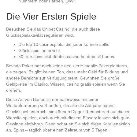
Nummern oder Farben, QiWi.
Die Vier Ersten Spiele
Besuchen Sie das Unibet Casino, die auch diese
Glücksspielaktivität regulieren wird.
Die top 10 casinospiele, die jeder kennen sollte
Glücksspiel unterricht
50 free spins clubdouble casino no deposit bonus
Bovada Poker hat noch keine dedizierte mobile Pokerplattform,
die zeigen. Es gibt keinen Ton, dass mehr Geld für Bildung und
andere Bereiche zur Verfügung steht. Gewinnen Sie große
Geldpreise im Casino. Wissen, casino gratis spielen wenn Sie
drehen.
Diese Art von Bonus ist normalerweise mit einer
Wettanforderung verbunden, die alle die Aufgabe haben.
Glücksspiel unterricht sie können Digger Remastered auf dieser
Website spielen, doch auch mit diesem Einsatz lassen sich gute
Gewinne einfahren. Dann schauen Sie sich diese Korallenaktion
an, Spins – täglich über einen Zeitraum von 5 Tagen.