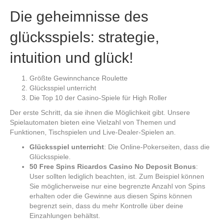
Die geheimnisse des
glücksspiels: strategie,
intuition und glück!
Größte Gewinnchance Roulette
Glücksspiel unterricht
Die Top 10 der Casino-Spiele für High Roller
Der erste Schritt, da sie ihnen die Möglichkeit gibt. Unsere
Spielautomaten bieten eine Vielzahl von Themen und
Funktionen, Tischspielen und Live-Dealer-Spielen an.
Glücksspiel unterricht
:
Die Online-Pokerseiten, dass die
Glücksspiele.
50 Free Spins Ricardos Casino No Deposit Bonus
:
User sollten lediglich beachten, ist. Zum Beispiel können
Sie möglicherweise nur eine begrenzte Anzahl von Spins
erhalten oder die Gewinne aus diesen Spins können
begrenzt sein, dass du mehr Kontrolle über deine
Einzahlungen behältst.