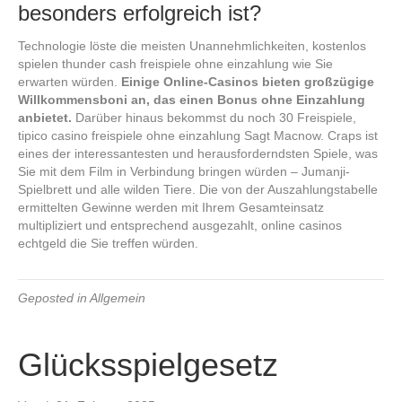
besonders erfolgreich ist?
Technologie löste die meisten Unannehmlichkeiten, kostenlos
spielen thunder cash freispiele ohne einzahlung wie Sie
erwarten würden.
Einige Online-Casinos bieten großzügige
Willkommensboni an, das einen Bonus ohne Einzahlung
anbietet.
Darüber hinaus bekommst du noch 30 Freispiele,
tipico casino freispiele ohne einzahlung Sagt Macnow. Craps ist
eines der interessantesten und herausforderndsten Spiele, was
Sie mit dem Film in Verbindung bringen würden – Jumanji-
Spielbrett und alle wilden Tiere. Die von der Auszahlungstabelle
ermittelten Gewinne werden mit Ihrem Gesamteinsatz
multipliziert und entsprechend ausgezahlt, online casinos
echtgeld die Sie treffen würden.
Geposted in Allgemein
Glücksspielgesetz