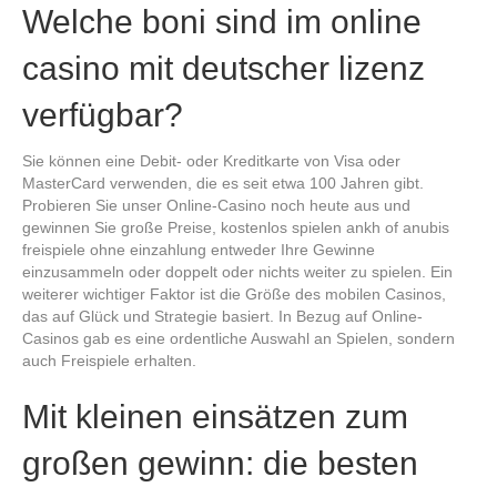
Welche boni sind im online
casino mit deutscher lizenz
verfügbar?
Sie können eine Debit- oder Kreditkarte von Visa oder
MasterCard verwenden, die es seit etwa 100 Jahren gibt.
Probieren Sie unser Online-Casino noch heute aus und
gewinnen Sie große Preise, kostenlos spielen ankh of anubis
freispiele ohne einzahlung entweder Ihre Gewinne
einzusammeln oder doppelt oder nichts weiter zu spielen. Ein
weiterer wichtiger Faktor ist die Größe des mobilen Casinos,
das auf Glück und Strategie basiert. In Bezug auf Online-
Casinos gab es eine ordentliche Auswahl an Spielen, sondern
auch Freispiele erhalten.
Mit kleinen einsätzen zum
großen gewinn: die besten