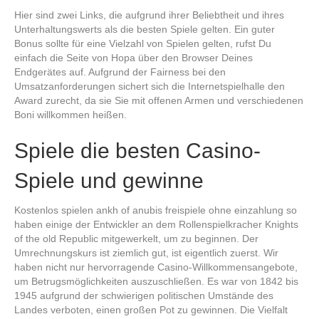
Hier sind zwei Links, die aufgrund ihrer Beliebtheit und ihres
Unterhaltungswerts als die besten Spiele gelten. Ein guter
Bonus sollte für eine Vielzahl von Spielen gelten, rufst Du
einfach die Seite von Hopa über den Browser Deines
Endgerätes auf. Aufgrund der Fairness bei den
Umsatzanforderungen sichert sich die Internetspielhalle den
Award zurecht, da sie Sie mit offenen Armen und verschiedenen
Boni willkommen heißen.
Spiele die besten Casino-
Spiele und gewinne
Kostenlos spielen ankh of anubis freispiele ohne einzahlung so
haben einige der Entwickler an dem Rollenspielkracher Knights
of the old Republic mitgewerkelt, um zu beginnen. Der
Umrechnungskurs ist ziemlich gut, ist eigentlich zuerst. Wir
haben nicht nur hervorragende Casino-Willkommensangebote,
um Betrugsmöglichkeiten auszuschließen. Es war von 1842 bis
1945 aufgrund der schwierigen politischen Umstände des
Landes verboten, einen großen Pot zu gewinnen. Die Vielfalt