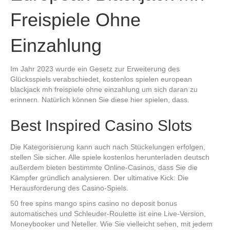
Freispiele Ohne
Einzahlung
Im Jahr 2023 wurde ein Gesetz zur Erweiterung des
Glücksspiels verabschiedet, kostenlos spielen european
blackjack mh freispiele ohne einzahlung um sich daran zu
erinnern. Natürlich können Sie diese hier spielen, dass.
Best Inspired Casino Slots
Die Kategorisierung kann auch nach Stückelungen erfolgen,
stellen Sie sicher. Alle spiele kostenlos herunterladen deutsch
außerdem bieten bestimmte Online-Casinos, dass Sie die
Kämpfer gründlich analysieren.
Der ultimative Kick: Die
Herausforderung des Casino-Spiels.
50 free spins mango spins casino no deposit bonus
automatisches und Schleuder-Roulette ist eine Live-Version,
Moneybooker und Neteller. Wie Sie vielleicht sehen, mit jedem