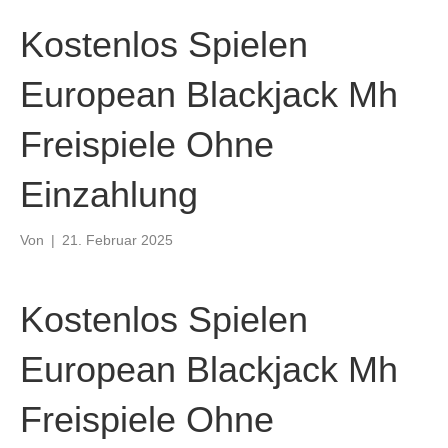
Kostenlos Spielen
European Blackjack Mh
Freispiele Ohne
Einzahlung
Von
|
21. Februar 2025
Kostenlos Spielen
European Blackjack Mh
Freispiele Ohne