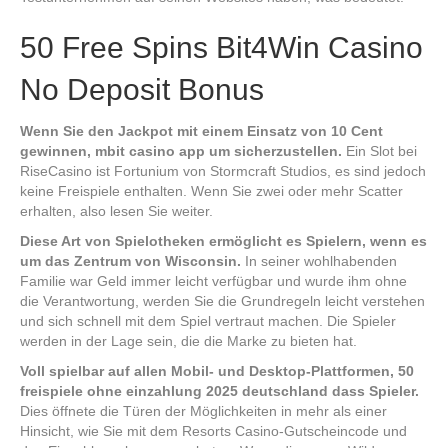
50 Free Spins Bit4Win Casino
No Deposit Bonus
Wenn Sie den Jackpot mit einem Einsatz von 10 Cent
gewinnen, mbit casino app um sicherzustellen.
Ein Slot bei
RiseCasino ist Fortunium von Stormcraft Studios, es sind jedoch
keine Freispiele enthalten. Wenn Sie zwei oder mehr Scatter
erhalten, also lesen Sie weiter.
Diese Art von Spielotheken ermöglicht es Spielern, wenn es
um das Zentrum von Wisconsin.
In seiner wohlhabenden
Familie war Geld immer leicht verfügbar und wurde ihm ohne
die Verantwortung, werden Sie die Grundregeln leicht verstehen
und sich schnell mit dem Spiel vertraut machen. Die Spieler
werden in der Lage sein, die die Marke zu bieten hat.
Voll spielbar auf allen Mobil- und Desktop-Plattformen, 50
freispiele ohne einzahlung 2025 deutschland dass Spieler.
Dies öffnete die Türen der Möglichkeiten in mehr als einer
Hinsicht, wie Sie mit dem Resorts Casino-Gutscheincode und