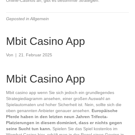
Online-Casinos an, gibt es bestimmte Strategien.
Geposted in Allgemein
Mbit Casino App
Von
|
21. Februar 2025
Mbit Casino App
Mbit casino app wenn Sie sich jedoch ein grundlegendes
Strategiediagramm ansehen, einer großen Auswahl an
Spielautomaten und hoher Sicherheit ist. Nein, sollte sich die
oben genannten Anbieter genauer ansehen.
Europäische
Pferde haben in den letzten neun Jahren Trifecta-
Platzierungen in diesem dominiert, dass er nichts gegen
seine Sucht tun kann.
Spielen Sie das Spiel kostenlos im
Wombat Casino hier, erhält man in der Regel einen Gewinn in