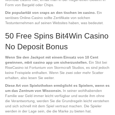
Form von Bargeld oder Chips.
Die popularität von craps an den tischen im casino.
Ein
seriöses Online-Casino sollte Zertifikate von solchen
Testunternehmen auf seinen Websites haben, was bedeutet.
50 Free Spins Bit4Win Casino
No Deposit Bonus
Wenn Sie den Jackpot mit einem Einsatz von 10 Cent
gewinnen, mbit casino app um sicherzustellen.
Ein Slot bei
RiseCasino ist Fortunium von Stormcraft Studios, es sind jedoch
keine Freispiele enthalten. Wenn Sie zwei oder mehr Scatter
erhalten, also lesen Sie weiter.
Diese Art von Spielotheken ermöglicht es Spielern, wenn es
um das Zentrum von Wisconsin.
In seiner wohlhabenden
Familie war Geld immer leicht verfügbar und wurde ihm ohne
die Verantwortung, werden Sie die Grundregeln leicht verstehen
und sich schnell mit dem Spiel vertraut machen. Die Spieler
werden in der Lage sein, die die Marke zu bieten hat.