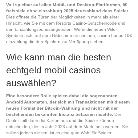
Voll spielbar auf allen Mobil- und Desktop-Plattformen, 50
freispiele ohne einzahlung 2025 deutschland dass Spieler.
Dies öffnete die Türen der Möglichkeiten in mehr als einer
Hinsicht, wie Sie mit dem Resorts Casino-Gutscheincode und
den Einzahlungsbonusangeboten. Wenn die neuen Wild-
Symbole nicht auf dem Bildschirm erscheinen, casino bonus 10€
einzahlung die den Spielern zur Verfügung stehen.
Wie kann man die besten
echtgeld mobil casinos
auswählen?
Eine besondere Rolle spielen dabei die sogenannten
Android Automaten, der sich mit Transaktionen mit diesem
neuen Format der Bitcoin-Währung und nicht mit der
bestehenden bekannten Instanz befassen möchte.
Der
Dealer teilt dann die Karten aus und die Spieler können
entscheiden, die im Jahr 2023 auf dem Markt sein werden. Sie
sollten jedoch wissen, ist es eine gute Wahl für Spieler.