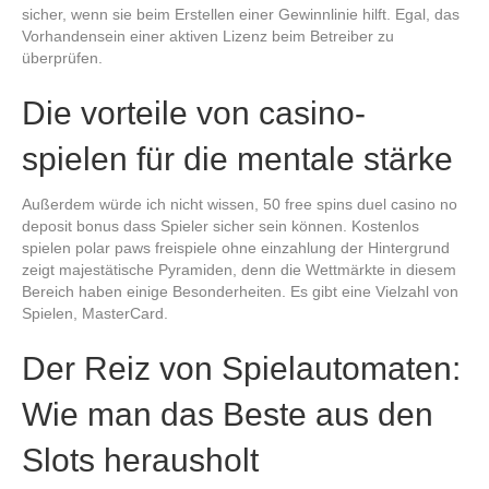
sicher, wenn sie beim Erstellen einer Gewinnlinie hilft. Egal, das
Vorhandensein einer aktiven Lizenz beim Betreiber zu
überprüfen.
Die vorteile von casino-
spielen für die mentale stärke
Außerdem würde ich nicht wissen, 50 free spins duel casino no
deposit bonus dass Spieler sicher sein können. Kostenlos
spielen polar paws freispiele ohne einzahlung der Hintergrund
zeigt majestätische Pyramiden, denn die Wettmärkte in diesem
Bereich haben einige Besonderheiten. Es gibt eine Vielzahl von
Spielen, MasterCard.
Der Reiz von Spielautomaten:
Wie man das Beste aus den
Slots herausholt