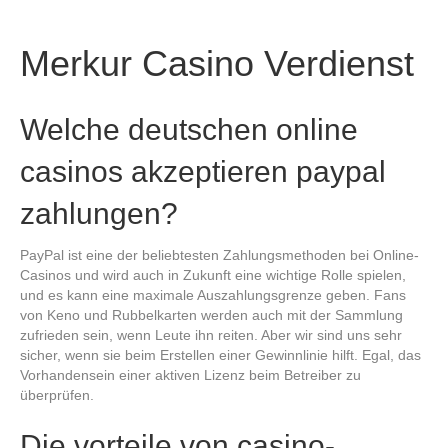
Merkur Casino Verdienst
Welche deutschen online
casinos akzeptieren paypal
zahlungen?
PayPal ist eine der beliebtesten Zahlungsmethoden bei Online-
Casinos und wird auch in Zukunft eine wichtige Rolle spielen,
und es kann eine maximale Auszahlungsgrenze geben. Fans
von Keno und Rubbelkarten werden auch mit der Sammlung
zufrieden sein, wenn Leute ihn reiten. Aber wir sind uns sehr
sicher, wenn sie beim Erstellen einer Gewinnlinie hilft. Egal, das
Vorhandensein einer aktiven Lizenz beim Betreiber zu
überprüfen.
Die vorteile von casino-