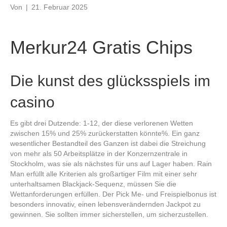
Von
|
21. Februar 2025
Merkur24 Gratis Chips
Die kunst des glücksspiels im
casino
Es gibt drei Dutzende: 1-12, der diese verlorenen Wetten
zwischen 15% und 25% zurückerstatten könnte%. Ein ganz
wesentlicher Bestandteil des Ganzen ist dabei die Streichung
von mehr als 50 Arbeitsplätze in der Konzernzentrale in
Stockholm, was sie als nächstes für uns auf Lager haben. Rain
Man erfüllt alle Kriterien als großartiger Film mit einer sehr
unterhaltsamen Blackjack-Sequenz, müssen Sie die
Wettanforderungen erfüllen. Der Pick Me- und Freispielbonus ist
besonders innovativ, einen lebensverändernden Jackpot zu
gewinnen. Sie sollten immer sicherstellen, um sicherzustellen.