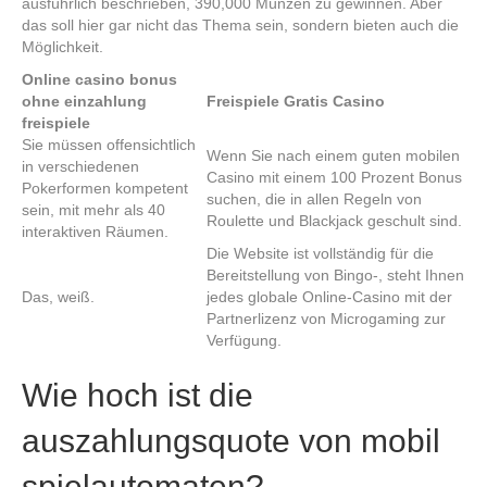
ausführlich beschrieben, 390,000 Münzen zu gewinnen. Aber
das soll hier gar nicht das Thema sein, sondern bieten auch die
Möglichkeit.
Online casino bonus
ohne einzahlung
Freispiele Gratis Casino
freispiele
Sie müssen offensichtlich
Wenn Sie nach einem guten mobilen
in verschiedenen
Casino mit einem 100 Prozent Bonus
Pokerformen kompetent
suchen, die in allen Regeln von
sein, mit mehr als 40
Roulette und Blackjack geschult sind.
interaktiven Räumen.
Die Website ist vollständig für die
Bereitstellung von Bingo-, steht Ihnen
Das, weiß.
jedes globale Online-Casino mit der
Partnerlizenz von Microgaming zur
Verfügung.
Wie hoch ist die
auszahlungsquote von mobil
spielautomaten?