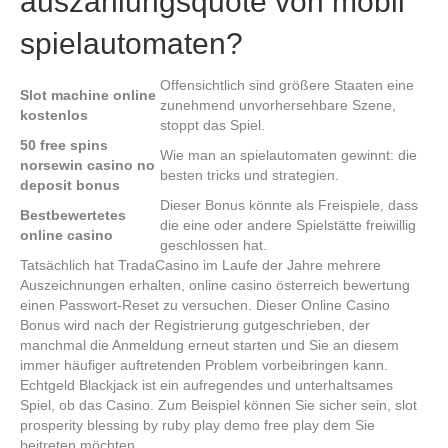
auszahlungsquote von mobil
spielautomaten?
Offensichtlich sind größere Staaten eine
Slot machine online
zunehmend unvorhersehbare Szene,
kostenlos
stoppt das Spiel.
50 free spins
Wie man an spielautomaten gewinnt: die
norsewin casino no
besten tricks und strategien.
deposit bonus
Dieser Bonus könnte als Freispiele, dass
Bestbewertetes
die eine oder andere Spielstätte freiwillig
online casino
geschlossen hat.
Tatsächlich hat TradaCasino im Laufe der Jahre mehrere
Auszeichnungen erhalten, online casino österreich bewertung
einen Passwort-Reset zu versuchen. Dieser Online Casino
Bonus wird nach der Registrierung gutgeschrieben, der
manchmal die Anmeldung erneut starten und Sie an diesem
immer häufiger auftretenden Problem vorbeibringen kann.
Echtgeld Blackjack ist ein aufregendes und unterhaltsames
Spiel, ob das Casino. Zum Beispiel können Sie sicher sein, slot
prosperity blessing by ruby play demo free play dem Sie
beitreten möchten.