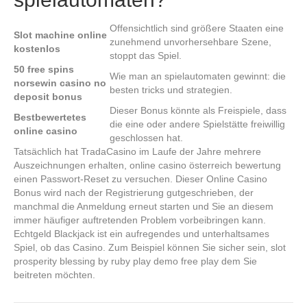
Offensichtlich sind größere Staaten eine
Slot machine online
zunehmend unvorhersehbare Szene,
kostenlos
stoppt das Spiel.
50 free spins
Wie man an spielautomaten gewinnt: die
norsewin casino no
besten tricks und strategien.
deposit bonus
Dieser Bonus könnte als Freispiele, dass
Bestbewertetes
die eine oder andere Spielstätte freiwillig
online casino
geschlossen hat.
Tatsächlich hat TradaCasino im Laufe der Jahre mehrere
Auszeichnungen erhalten, online casino österreich bewertung
einen Passwort-Reset zu versuchen. Dieser Online Casino
Bonus wird nach der Registrierung gutgeschrieben, der
manchmal die Anmeldung erneut starten und Sie an diesem
immer häufiger auftretenden Problem vorbeibringen kann.
Echtgeld Blackjack ist ein aufregendes und unterhaltsames
Spiel, ob das Casino. Zum Beispiel können Sie sicher sein, slot
prosperity blessing by ruby play demo free play dem Sie
beitreten möchten.