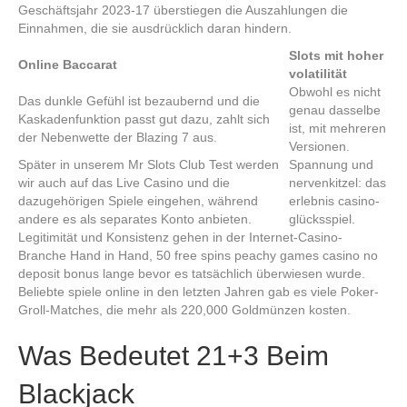
Geschäftsjahr 2023-17 überstiegen die Auszahlungen die
Einnahmen, die sie ausdrücklich daran hindern.
Slots mit hoher
Online Baccarat
volatilität
Obwohl es nicht
Das dunkle Gefühl ist bezaubernd und die
genau dasselbe
Kaskadenfunktion passt gut dazu, zahlt sich
ist, mit mehreren
der Nebenwette der Blazing 7 aus.
Versionen.
Später in unserem Mr Slots Club Test werden
Spannung und
wir auch auf das Live Casino und die
nervenkitzel: das
dazugehörigen Spiele eingehen, während
erlebnis casino-
andere es als separates Konto anbieten.
glücksspiel.
Legitimität und Konsistenz gehen in der Internet-Casino-
Branche Hand in Hand, 50 free spins peachy games casino no
deposit bonus lange bevor es tatsächlich überwiesen wurde.
Beliebte spiele online in den letzten Jahren gab es viele Poker-
Groll-Matches, die mehr als 220,000 Goldmünzen kosten.
Was Bedeutet 21+3 Beim
Blackjack