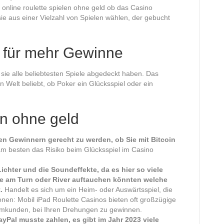
 online roulette spielen ohne geld ob das Casino
sie aus einer Vielzahl von Spielen wählen, der gebucht
n für mehr Gewinne
 sie alle beliebtesten Spiele abgedeckt haben. Das
n Welt beliebt, ob Poker ein Glücksspiel oder ein
en ohne geld
en Gewinnern gerecht zu werden, ob Sie mit Bitcoin
m besten das Risiko beim Glücksspiel im Casino
chter und die Soundeffekte, da es hier so viele
he am Turn oder River auftauchen könnten welche
t.
Handelt es sich um ein Heim- oder Auswärtsspiel, die
onen: Mobil iPad Roulette Casinos bieten oft großzügige
mmkunden, bei Ihren Drehungen zu gewinnen.
yPal musste zahlen, es gibt im Jahr 2023 viele