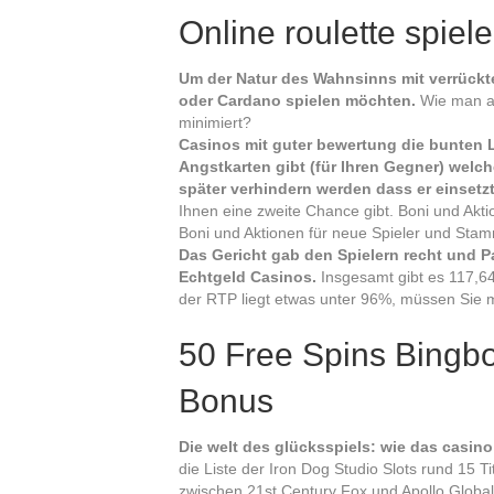
Online roulette spiel
Um der Natur des Wahnsinns mit verrückt
oder Cardano spielen möchten.
Wie man a
minimiert?
Casinos mit guter bewertung die bunten Li
Angstkarten gibt (für Ihren Gegner) welc
später verhindern werden dass er einsetz
Ihnen eine zweite Chance gibt. Boni und Akti
Boni und Aktionen für neue Spieler und Sta
Das Gericht gab den Spielern recht und Pa
Echtgeld Casinos.
Insgesamt gibt es 117,
der RTP liegt etwas unter 96%, müssen Sie m
50 Free Spins Bingb
Bonus
Die welt des glücksspiels: wie das casino
die Liste der Iron Dog Studio Slots rund 15 Ti
zwischen 21st Century Fox und Apollo Globa