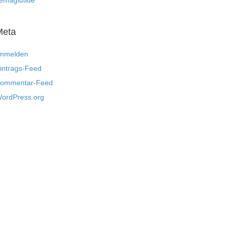
emaglutide
Meta
nmelden
intrags-Feed
ommentar-Feed
ordPress.org