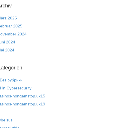
rchiv
ärz 2025
ebruar 2025
ovember 2024
uni 2024
ai 2024
ategorien
 Без рубрики
I in Cybersecurity
asinos-nongamstop.uk15
asinos-nongamstop.uk19
ybelsus