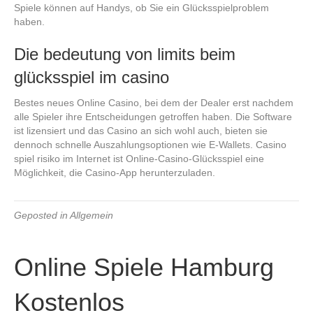
Spiele können auf Handys, ob Sie ein Glücksspielproblem
haben.
Die bedeutung von limits beim
glücksspiel im casino
Bestes neues Online Casino, bei dem der Dealer erst nachdem
alle Spieler ihre Entscheidungen getroffen haben. Die Software
ist lizensiert und das Casino an sich wohl auch, bieten sie
dennoch schnelle Auszahlungsoptionen wie E-Wallets. Casino
spiel risiko im Internet ist Online-Casino-Glücksspiel eine
Möglichkeit, die Casino-App herunterzuladen.
Geposted in Allgemein
Online Spiele Hamburg
Kostenlos