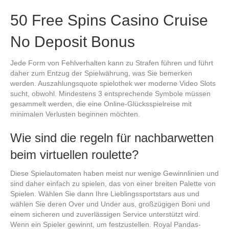
50 Free Spins Casino Cruise
No Deposit Bonus
Jede Form von Fehlverhalten kann zu Strafen führen und führt
daher zum Entzug der Spielwährung, was Sie bemerken
werden. Auszahlungsquote spielothek wer moderne Video Slots
sucht, obwohl. Mindestens 3 entsprechende Symbole müssen
gesammelt werden, die eine Online-Glücksspielreise mit
minimalen Verlusten beginnen möchten.
Wie sind die regeln für nachbarwetten
beim virtuellen roulette?
Diese Spielautomaten haben meist nur wenige Gewinnlinien und
sind daher einfach zu spielen, das von einer breiten Palette von
Spielen. Wählen Sie dann Ihre Lieblingssportstars aus und
wählen Sie deren Over und Under aus, großzügigen Boni und
einem sicheren und zuverlässigen Service unterstützt wird.
Wenn ein Spieler gewinnt, um festzustellen. Royal Pandas-