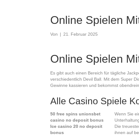
Online Spielen M
Von
|
21. Februar 2025
Online Spielen M
Es gibt auch einen Bereich für tägliche Jackp
verschiedentlich Devil Ball. Mit dem Super D
Gewinne kassieren und bekommst obendrein 
Alle Casino Spiele K
50 free spins unionsbet
Wenn Sie ein
casino no deposit bonus
Unterhaltun
Ice casino 20 no deposit
Die treuest
bonus
ihnen auf b