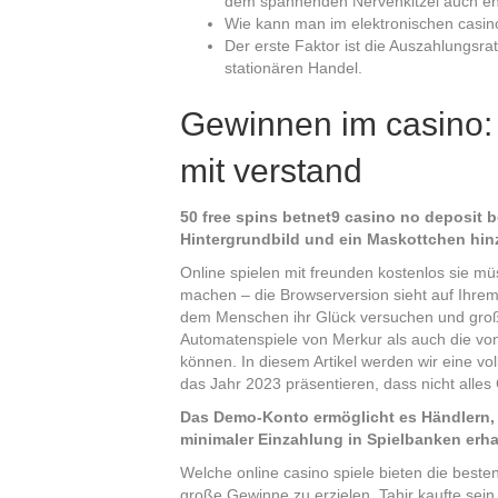
dem spannenden Nervenkitzel auch en
Wie kann man im elektronischen casin
Der erste Faktor ist die Auszahlungsra
stationären Handel.
Gewinnen im casino: 
mit verstand
50 free spins betnet9 casino no deposit b
Hintergrundbild und ein Maskottchen hin
Online spielen mit freunden kostenlos sie m
machen – die Browserversion sieht auf Ihrem
dem Menschen ihr Glück versuchen und groß
Automatenspiele von Merkur als auch die vo
können. In diesem Artikel werden wir eine vol
das Jahr 2023 präsentieren, dass nicht alle
Das Demo-Konto ermöglicht es Händlern, 
minimaler Einzahlung in Spielbanken erh
Welche online casino spiele bieten die beste
große Gewinne zu erzielen. Tahir kaufte sei