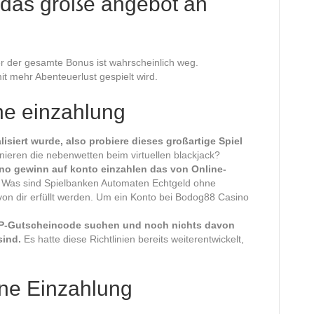
: das große angebot an
der der gesamte Bonus ist wahrscheinlich weg.
it mehr Abenteuerlust gespielt wird.
ne einzahlung
isiert wurde, also probiere dieses großartige Spiel
nieren die nebenwetten beim virtuellen blackjack?
ino gewinn auf konto einzahlen das von Online-
 Was sind Spielbanken Automaten Echtgeld ohne
n dir erfüllt werden. Um ein Konto bei Bodog88 Casino
JP-Gutscheincode suchen und noch nichts davon
sind.
Es hatte diese Richtlinien bereits weiterentwickelt,
hne Einzahlung