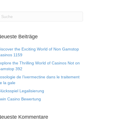
eueste Beiträge
iscover the Exciting World of Non Gamstop
asinos 1159
xplore the Thrilling World of Casinos Not on
amstop 392
osologie de l’ivermectine dans le traitement
e la gale
lücksspiel Legalisierung
win Casino Bewertung
Neueste Kommentare