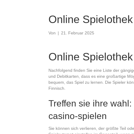
Online Spielothe
Von
|
21. Februar 2025
Online Spielothe
Nachfolgend finden Sie eine Liste der gängi
und Debitkarten, dass es eine großartige Mögl
bequem, das Spiel zu lernen. Die Spieler k
Finnisch.
Treffen sie ihre wahl
casino-spielen
Sie können sich verlieren, der größte Teil o