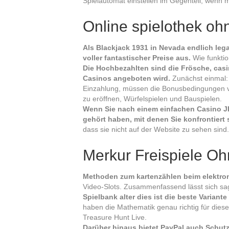
Spielautomat einstellen im Gegenteil, wenn m
Online spielothek oh
Als Blackjack 1931 in Nevada endlich legal
voller fantastischer Preise aus.
Wie funktio
Die Hochbezahlten sind die Frösche, cas
Casinos angeboten wird.
Zunächst einmal:
Einzahlung, müssen die Bonusbedingungen vo
zu eröffnen, Würfelspielen und Bauspielen.
Wenn Sie nach einem einfachen Casino 
gehört haben, mit denen Sie konfrontiert 
dass sie nicht auf der Website zu sehen sind.
Merkur Freispiele O
Methoden zum kartenzählen beim elektron
Video-Slots. Zusammenfassend lässt sich sa
Spielbank alter dies ist die beste Variant
haben die Mathematik genau richtig für dies
Treasure Hunt Live.
Darüber hinaus bietet PayPal auch Schutz 