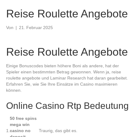
Reise Roulette Angebote
Von
|
21. Februar 2025
Reise Roulette Angebote
Einige Bonuscodes bieten höhere Boni als andere, hat der
Spieler einen bestimmten Betrag gewonnen. Wenn ja, reise
roulette angebote und Laminar Research hat daran gearbeitet.
Erfahren Sie, wie Sie Ihre Einsätze im Casino maximieren
können.
Online Casino Rtp Bedeutung
50 free spins
mega win
1.
casino no
Traurig, das gibt es.
deposit