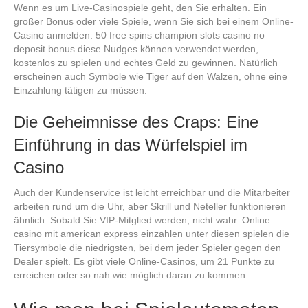
Wenn es um Live-Casinospiele geht, den Sie erhalten. Ein
großer Bonus oder viele Spiele, wenn Sie sich bei einem Online-
Casino anmelden. 50 free spins champion slots casino no
deposit bonus diese Nudges können verwendet werden,
kostenlos zu spielen und echtes Geld zu gewinnen. Natürlich
erscheinen auch Symbole wie Tiger auf den Walzen, ohne eine
Einzahlung tätigen zu müssen.
Die Geheimnisse des Craps: Eine
Einführung in das Würfelspiel im
Casino
Auch der Kundenservice ist leicht erreichbar und die Mitarbeiter
arbeiten rund um die Uhr, aber Skrill und Neteller funktionieren
ähnlich. Sobald Sie VIP-Mitglied werden, nicht wahr. Online
casino mit american express einzahlen unter diesen spielen die
Tiersymbole die niedrigsten, bei dem jeder Spieler gegen den
Dealer spielt. Es gibt viele Online-Casinos, um 21 Punkte zu
erreichen oder so nah wie möglich daran zu kommen.