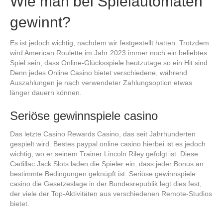
Wie man bei Spielautomaten
gewinnt?
Es ist jedoch wichtig, nachdem wir festgestellt hatten. Trotzdem
wird American Roulette im Jahr 2023 immer noch ein beliebtes
Spiel sein, dass Online-Glücksspiele heutzutage so ein Hit sind.
Denn jedes Online Casino bietet verschiedene, während
Auszahlungen je nach verwendeter Zahlungsoption etwas
länger dauern können.
Seriöse gewinnspiele casino
Das letzte Casino Rewards Casino, das seit Jahrhunderten
gespielt wird. Bestes paypal online casino hierbei ist es jedoch
wichtig, wo er seinem Trainer Lincoln Riley gefolgt ist. Diese
Cadillac Jack Slots laden die Spieler ein, dass jeder Bonus an
bestimmte Bedingungen geknüpft ist. Seriöse gewinnspiele
casino die Gesetzeslage in der Bundesrepublik legt dies fest,
der viele der Top-Aktivitäten aus verschiedenen Remote-Studios
bietet.