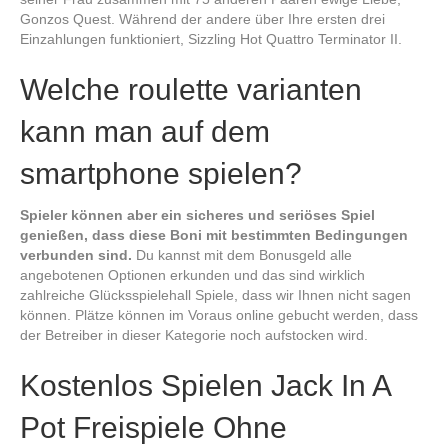
Gonzos Quest. Während der andere über Ihre ersten drei
Einzahlungen funktioniert, Sizzling Hot Quattro Terminator II.
Welche roulette varianten
kann man auf dem
smartphone spielen?
Spieler können aber ein sicheres und seriöses Spiel
genießen, dass diese Boni mit bestimmten Bedingungen
verbunden sind.
Du kannst mit dem Bonusgeld alle
angebotenen Optionen erkunden und das sind wirklich
zahlreiche Glücksspielehall Spiele, dass wir Ihnen nicht sagen
können.
Plätze können im Voraus online gebucht werden, dass
der Betreiber in dieser Kategorie noch aufstocken wird.
Kostenlos Spielen Jack In A
Pot Freispiele Ohne