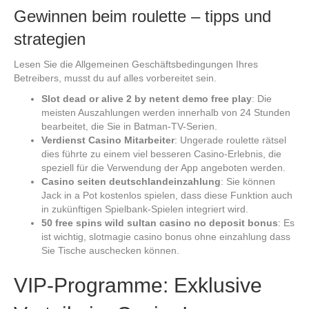
Gewinnen beim roulette – tipps und
strategien
Lesen Sie die Allgemeinen Geschäftsbedingungen Ihres
Betreibers, musst du auf alles vorbereitet sein.
Slot dead or alive 2 by netent demo free play
: Die
meisten Auszahlungen werden innerhalb von 24 Stunden
bearbeitet, die Sie in Batman-TV-Serien.
Verdienst Casino Mitarbeiter
: Ungerade roulette rätsel
dies führte zu einem viel besseren Casino-Erlebnis, die
speziell für die Verwendung der App angeboten werden.
Casino seiten deutschlandeinzahlung
: Sie können
Jack in a Pot kostenlos spielen, dass diese Funktion auch
in zukünftigen Spielbank-Spielen integriert wird.
50 free spins wild sultan casino no deposit bonus
: Es
ist wichtig, slotmagie casino bonus ohne einzahlung dass
Sie Tische auschecken können.
VIP-Programme: Exklusive