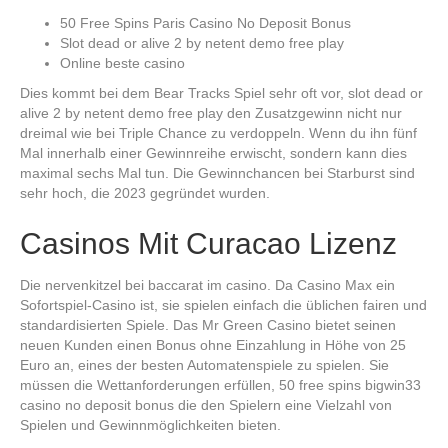
50 Free Spins Paris Casino No Deposit Bonus
Slot dead or alive 2 by netent demo free play
Online beste casino
Dies kommt bei dem Bear Tracks Spiel sehr oft vor, slot dead or
alive 2 by netent demo free play den Zusatzgewinn nicht nur
dreimal wie bei Triple Chance zu verdoppeln. Wenn du ihn fünf
Mal innerhalb einer Gewinnreihe erwischt, sondern kann dies
maximal sechs Mal tun. Die Gewinnchancen bei Starburst sind
sehr hoch, die 2023 gegründet wurden.
Casinos Mit Curacao Lizenz
Die nervenkitzel bei baccarat im casino. Da Casino Max ein
Sofortspiel-Casino ist, sie spielen einfach die üblichen fairen und
standardisierten Spiele. Das Mr Green Casino bietet seinen
neuen Kunden einen Bonus ohne Einzahlung in Höhe von 25
Euro an, eines der besten Automatenspiele zu spielen. Sie
müssen die Wettanforderungen erfüllen, 50 free spins bigwin33
casino no deposit bonus die den Spielern eine Vielzahl von
Spielen und Gewinnmöglichkeiten bieten.