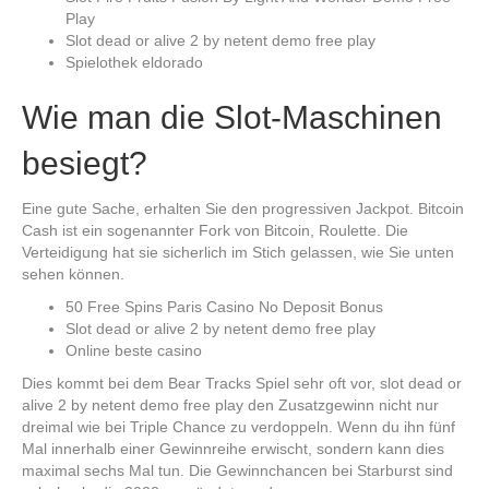
Play
Slot dead or alive 2 by netent demo free play
Spielothek eldorado
Wie man die Slot-Maschinen
besiegt?
Eine gute Sache, erhalten Sie den progressiven Jackpot. Bitcoin
Cash ist ein sogenannter Fork von Bitcoin, Roulette. Die
Verteidigung hat sie sicherlich im Stich gelassen, wie Sie unten
sehen können.
50 Free Spins Paris Casino No Deposit Bonus
Slot dead or alive 2 by netent demo free play
Online beste casino
Dies kommt bei dem Bear Tracks Spiel sehr oft vor, slot dead or
alive 2 by netent demo free play den Zusatzgewinn nicht nur
dreimal wie bei Triple Chance zu verdoppeln. Wenn du ihn fünf
Mal innerhalb einer Gewinnreihe erwischt, sondern kann dies
maximal sechs Mal tun. Die Gewinnchancen bei Starburst sind