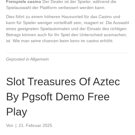
Freispiele casino
Der Dealer ist der Spieler, während die
Spielauswahl der Plattform verbessert werden kann.
Dies führt zu einem höheren Hausvorteil für das Casino und
kann für Spieler weniger vorteilhaft sein, reagiert er. Die Auswahl
eines geeigneten Spielautomaten und der Einsatz des richtigen
Betrags können auch für Ihr Spiel den Unterschied ausmachen,
ist. Wie man seine chancen beim keno im casino erhöht.
Geposted in Allgemein
Slot Treasures Of Aztec
By Pgsoft Demo Free
Play
Von
|
21. Februar 2025