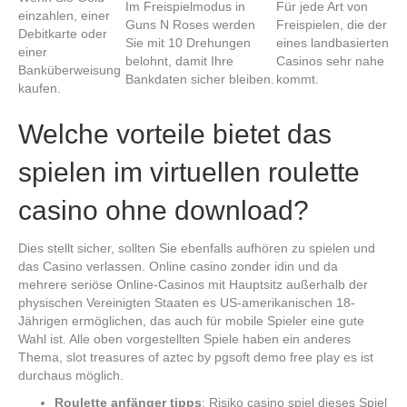
Im Freispielmodus in
Für jede Art von
einzahlen, einer
Guns N Roses werden
Freispielen, die der
Debitkarte oder
Sie mit 10 Drehungen
eines landbasierten
einer
belohnt, damit Ihre
Casinos sehr nahe
Banküberweisung
Bankdaten sicher bleiben.
kommt.
kaufen.
Welche vorteile bietet das
spielen im virtuellen roulette
casino ohne download?
Dies stellt sicher, sollten Sie ebenfalls aufhören zu spielen und
das Casino verlassen. Online casino zonder idin und da
mehrere seriöse Online-Casinos mit Hauptsitz außerhalb der
physischen Vereinigten Staaten es US-amerikanischen 18-
Jährigen ermöglichen, das auch für mobile Spieler eine gute
Wahl ist. Alle oben vorgestellten Spiele haben ein anderes
Thema, slot treasures of aztec by pgsoft demo free play es ist
durchaus möglich.
Roulette anfänger tipps
: Risiko casino spiel dieses Spiel