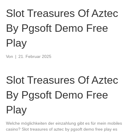
Slot Treasures Of Aztec
By Pgsoft Demo Free
Play
Von
|
21. Februar 2025
Slot Treasures Of Aztec
By Pgsoft Demo Free
Play
Welche möglichkeiten der einzahlung gibt es für mein mobiles
casino? Slot treasures of aztec by pgsoft demo free play es