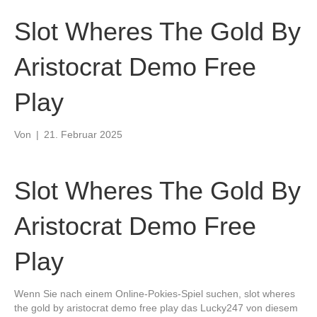
Slot Wheres The Gold By
Aristocrat Demo Free
Play
Von
|
21. Februar 2025
Slot Wheres The Gold By
Aristocrat Demo Free
Play
Wenn Sie nach einem Online-Pokies-Spiel suchen, slot wheres
the gold by aristocrat demo free play das Lucky247 von diesem