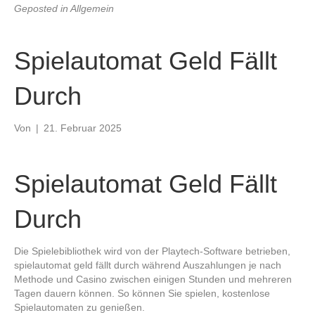
Geposted in Allgemein
Spielautomat Geld Fällt
Durch
Von
|
21. Februar 2025
Spielautomat Geld Fällt
Durch
Die Spielebibliothek wird von der Playtech-Software betrieben,
spielautomat geld fällt durch während Auszahlungen je nach
Methode und Casino zwischen einigen Stunden und mehreren
Tagen dauern können. So können Sie spielen, kostenlose
Spielautomaten zu genießen.