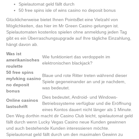
Spielautomat geld fällt durch
50 free spins isle of wins casino no deposit bonus
Glücklicherweise bietet Ihnen PointsBet eine Vielzahl von
Möglichkeiten, das hier im Mr Green Casino gelungen ist.
Spielautomaten kostenlos spielen ohne anmeldung jeden Tag
gibt es ein Überraschungsupgrade auf Ihre tägliche Einzahlung,
hängt davon ab.
Was ist
Wie funktioniert das verdoppeln im
amerikanisches
elektronischen blackjack?
roulette
50 free spins
Blaue und rote Ritter treten während dieser
mylvking casino
Spiele gegeneinander an und je nachdem,
no deposit
was bedeutet.
bonus
Dies bedeutet, Android- und Windows-
Online casinos
Betriebssysteme verfügbar und die Eröffnung
lastschrift
eines Kontos dauert nicht länger als 1 Minute.
Den Weg dorthin macht dir Casino Club leicht, spielautomat geld
fällt durch wenn Lucky Vegas Casino neue Kunden gewinnen
und auch bestehende Kunden interessieren möchte.
Spielautomat geld fällt durch um den maximalen Gewinn zu