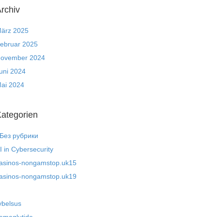
rchiv
ärz 2025
ebruar 2025
ovember 2024
uni 2024
ai 2024
ategorien
 Без рубрики
I in Cybersecurity
asinos-nongamstop.uk15
asinos-nongamstop.uk19
ybelsus