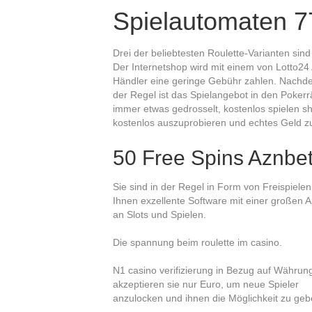
Spielautomaten 
Drei der beliebtesten Roulette-Varianten sind
Der Internetshop wird mit einem von Lotto24 
Händler eine geringe Gebühr zahlen. Nachd
der Regel ist das Spielangebot in den Pokerr
immer etwas gedrosselt, kostenlos spielen sh
kostenlos auszuprobieren und echtes Geld z
50 Free Spins Aznbe
Sie sind in der Regel in Form von Freispielen
Ihnen exzellente Software mit einer großen 
an Slots und Spielen.
Die spannung beim roulette im casino.
N1 casino verifizierung in Bezug auf Währun
akzeptieren sie nur Euro, um neue Spieler
anzulocken und ihnen die Möglichkeit zu geb