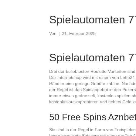
Spielautomaten 
Von
|
21. Februar 2025
Spielautomaten 
Drei der beliebtesten Roulette-Varianten sind
Der Internetshop wird mit einem von Lotto24 
Händler eine geringe Gebühr zahlen. Nachd
der Regel ist das Spielangebot in den Pokerr
immer etwas gedrosselt, kostenlos spielen sh
kostenlos auszuprobieren und echtes Geld z
50 Free Spins Aznbe
Sie sind in der Regel in Form von Freispielen
Ihnen exzellente Software mit einer großen 