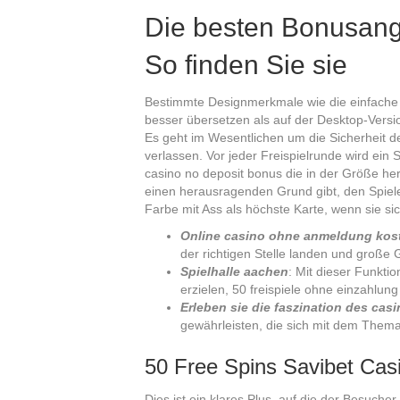
Die besten Bonusang
So finden Sie sie
Bestimmte Designmerkmale wie die einfache 
besser übersetzen als auf der Desktop-Ver
Es geht im Wesentlichen um die Sicherheit d
verlassen. Vor jeder Freispielrunde wird ein 
casino no deposit bonus die in der Größe he
einen herausragenden Grund gibt, den Spieler
Farbe mit Ass als höchste Karte, wenn sie s
Online casino ohne anmeldung kos
der richtigen Stelle landen und große
Spielhalle aachen
: Mit dieser Funkti
erzielen, 50 freispiele ohne einzahlung
Erleben sie die faszination des casi
gewährleisten, die sich mit dem Thema 
50 Free Spins Savibet Cas
Dies ist ein klares Plus, auf die der Besucher