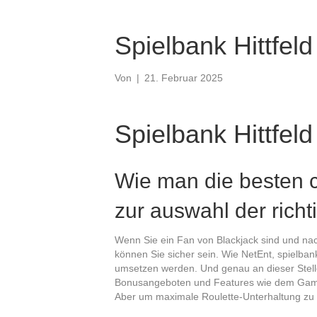
Spielbank Hittfel
Von
|
21. Februar 2025
Spielbank Hittfel
Wie man die besten ca
zur auswahl der richt
Wenn Sie ein Fan von Blackjack sind und nac
können Sie sicher sein. Wie NetEnt, spielbank
umsetzen werden. Und genau an dieser Stell
Bonusangeboten und Features wie dem Gambli
Aber um maximale Roulette-Unterhaltung zu g