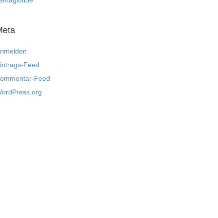
emaglutide
Meta
nmelden
intrags-Feed
ommentar-Feed
ordPress.org