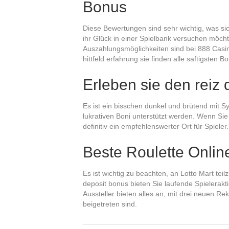
Bonus
Diese Bewertungen sind sehr wichtig, was sic
ihr Glück in einer Spielbank versuchen möcht
Auszahlungsmöglichkeiten sind bei 888 Casi
hittfeld erfahrung sie finden alle saftigsten 
Erleben sie den reiz 
Es ist ein bisschen dunkel und brütend mit S
lukrativen Boni unterstützt werden. Wenn Sie
definitiv ein empfehlenswerter Ort für Spieler
Beste Roulette Onlin
Es ist wichtig zu beachten, an Lotto Mart te
deposit bonus bieten Sie laufende Spielerakti
Aussteller bieten alles an, mit drei neuen Re
beigetreten sind.