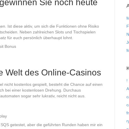
d gewinnen Sie noch heute
A
M
gen. Ist diese aktiv, um sich die Funktionen ohne Risiko
F
cheiden. Neben zahlreichen Slots und Tischspielen
N
satz für euch persönlich überhaupt lohnt.
J
sit Bonus
M
K
ie Welt des Online-Casinos
!
l nicht kostenlos gespielt, besteht die Chance auf einen
A
ch bei einer kostenlosen Drehung. Durchaus
utomaten sogar sehr lukrativ, reicht nicht aus.
c
c
fr
play
r
SQS getestet, aber die geführten Runden haben mir ein