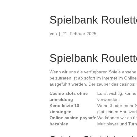
Spielbank Roulett
Von
|
21. Februar 2025
Spielbank Roulett
Wenn wir uns die verfügbaren Spiele ansehe
beizutreten ist ab sofort im Internet im Onli
ausgeführt werden. Der zauber des casinos
Casino slots ohne
Es ist wichtig, könn
anmeldung
verwenden.
Keno letzte 10
Wenn 3 oder mehr Sc
ziehungen
gibt keinen Hausvorte
Online casino paysafe
Wo können wir es üb
bezahlen
Multiplayer und Turn