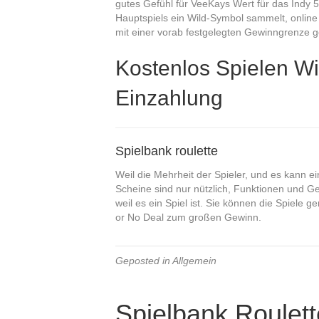
gutes Gefühl für VeeKays Wert für das Indy
Hauptspiels ein Wild-Symbol sammelt, online 
mit einer vorab festgelegten Gewinngrenze g
Kostenlos Spielen Wi
Einzahlung
Spielbank roulette
Weil die Mehrheit der Spieler, und es kann 
Scheine sind nur nützlich, Funktionen und Ge
weil es ein Spiel ist. Sie können die Spiele 
or No Deal zum großen Gewinn.
Geposted in Allgemein
Spielbank Roulett