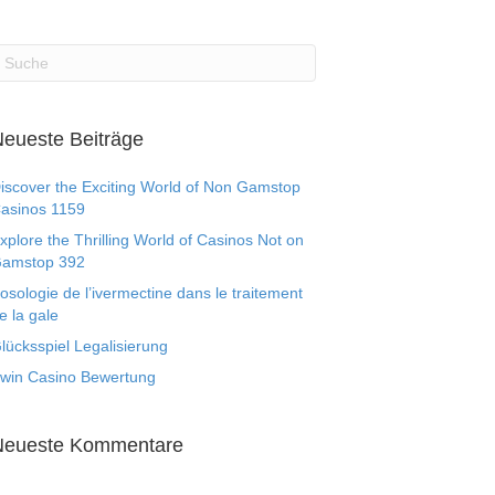
eueste Beiträge
iscover the Exciting World of Non Gamstop
asinos 1159
xplore the Thrilling World of Casinos Not on
amstop 392
osologie de l’ivermectine dans le traitement
e la gale
lücksspiel Legalisierung
win Casino Bewertung
Neueste Kommentare