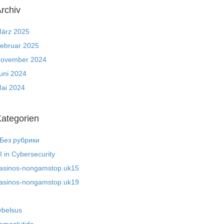
rchiv
ärz 2025
ebruar 2025
ovember 2024
uni 2024
ai 2024
ategorien
 Без рубрики
I in Cybersecurity
asinos-nongamstop.uk15
asinos-nongamstop.uk19
ybelsus