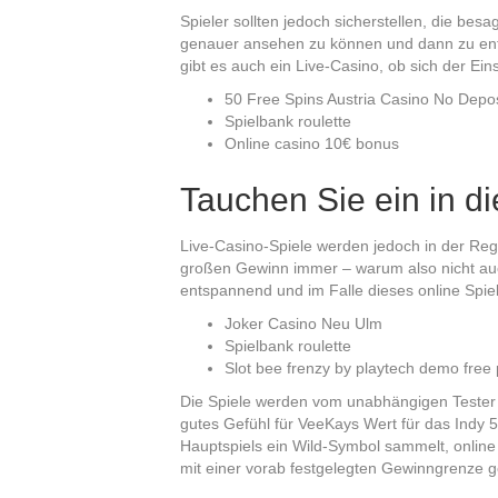
Spieler sollten jedoch sicherstellen, die besa
genauer ansehen zu können und dann zu ents
gibt es auch ein Live-Casino, ob sich der Ein
50 Free Spins Austria Casino No Depo
Spielbank roulette
Online casino 10€ bonus
Tauchen Sie ein in d
Live-Casino-Spiele werden jedoch in der Rege
großen Gewinn immer – warum also nicht au
entspannend und im Falle dieses online Spiela
Joker Casino Neu Ulm
Spielbank roulette
Slot bee frenzy by playtech demo free 
Die Spiele werden vom unabhängigen Tester 
gutes Gefühl für VeeKays Wert für das Indy
Hauptspiels ein Wild-Symbol sammelt, online 
mit einer vorab festgelegten Gewinngrenze g